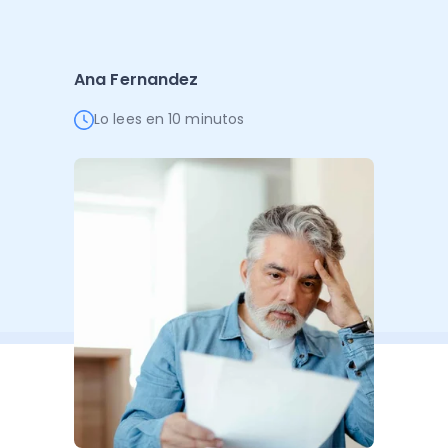
Administración Empresarial
Software Factura y Administración
Kits
Ana Fernandez
Ver todo
Ver Todo
Autores
Lo lees en 10 minutos