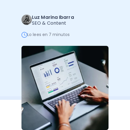
Administración Empresarial
Software Factura y Administración
Kits
Luz Marina Ibarra
SEO & Content
Ver todo
Ver Todo
Autores
Lo lees en 7 minutos