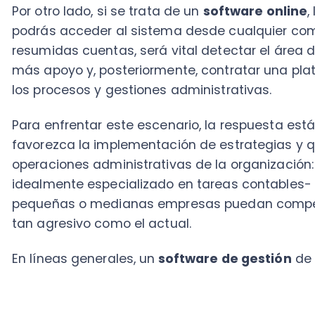
favorezca la implementación de estrategias y que s
operaciones administrativas de la organización: un
s
idealmente especializado en tareas contables- es d
pequeñas o medianas empresas puedan competir de 
tan agresivo como el actual.
En líneas generales, un
software de gestión
de este t
Automatiza el proceso administrativo 
Un
software de gestión
para pymes
es una herrami
más eficiente en diferentes áreas importantes del ne
aquellos que optimizan el ciclo de las operaciones 
confiable, y que son conocidos como software o
sist