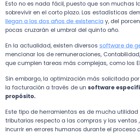
En la actualidad, existen diversos
software de gestió
mencionar los de remuneraciones, Contabilidad, Factu
que cumplen tareas más complejas, como los ERP.
Sin embargo, la optimización más solicitada por las
la facturación
a través de un
software específicam
propósito.
Este tipo de herramientas es de mucha utilidad para 
tributarias respecto a las compras y las ventas , ya 
incurrir en errores humanos durante el proceso de em
Por otro lado, si se trata de un
software online
, las 
podrás acceder al sistema desde cualquier computad
resumidas cuentas, será vital detectar el área de n
más apoyo y, posteriormente, contratar una platafo
los procesos y gestiones administrativas.
Para enfrentar este escenario, la respuesta está en