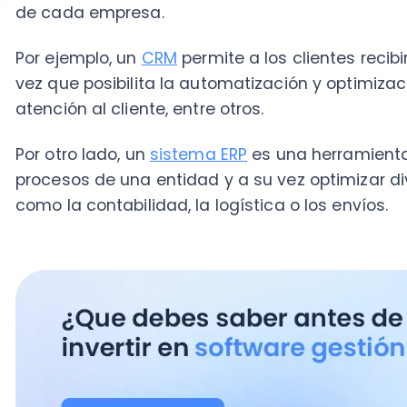
Mejora los flujos de trabajo
Un
software de gestión puede automatizar labores
forma manual,
permitiendo a la empresa enfocar s
mayor relevancia, como el análisis de los
estados fin
estudios en base a la competencia.
Además, con
la ayuda de un
software administrati
hojas de cálculo -que lamentablemente no escapan 