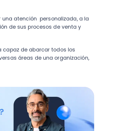
 que antes se hacían de
u capital humano en tareas de
ancieros
o la realización de
vo
se pueden prescindir de las
al error humano- y contar