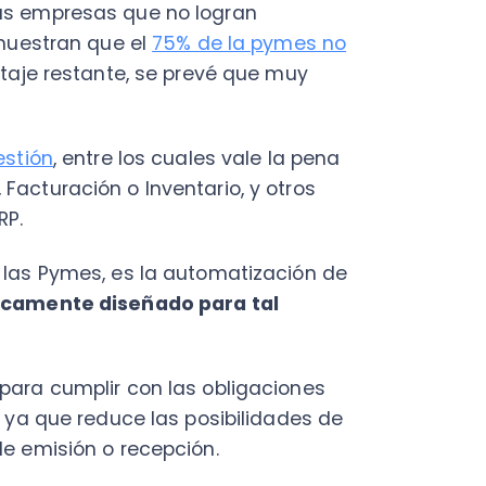
n
, entre los cuales vale la pena
ración o Inventario, y otros
C
Nu
 Pymes, es la automatización de
PY
ente diseñado para tal
Fac
Con
Con
cumplir con las obligaciones
Q
que reduce las posibilidades de
isión o recepción.
facturas no se perderán y
or con acceso a Internet. En
uestro negocio que necesita
rma especializada que optimice
 emplear una herramienta que