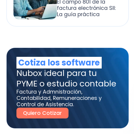
otiza los software
box ideal para tu
ME o estudio contable
tura y Admnistración,
tabilidad, Remuneraciones y
trol de Asistencia.
uiero Cotizar