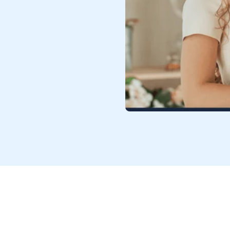
n un doble desafío. En primer
o y luego está el desafío de
stión para pymes?