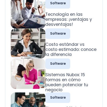
desventajas!
Software
Costo estándar vs
costo estimado: conoce
la diferencia
Software
Sistemas Nubox: 15
formas en cómo
pueden potenciar tu
negocio
Software
El campo 801 de la
factura electrónica SII:
La guía práctica