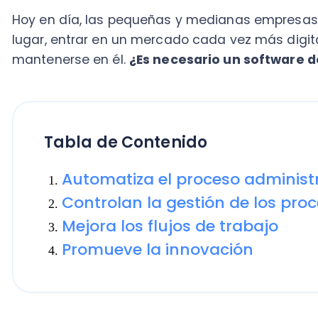
Tabla de Contenido
Automatiza el proceso administrat
Controlan la gestión de los proceso
Mejora los flujos de trabajo
Promueve la innovación
Esto no es nada fácil, puesto que son muchas las e
sobrevivir en el corto plazo. Las estadísticas demues
llegan a los dos años de existencia
y, del porcentaje
pocas cruzarán el umbral del quinto año.