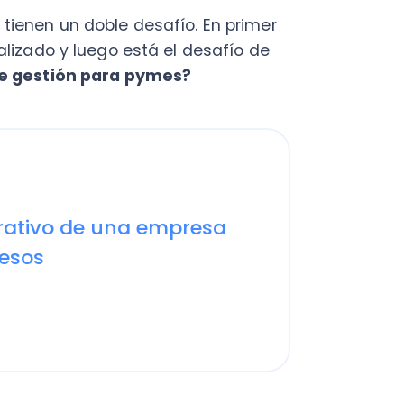
ivo de una empresa
s
mpresas que no logran
tran que el
75% de la pymes no
 restante, se prevé que muy