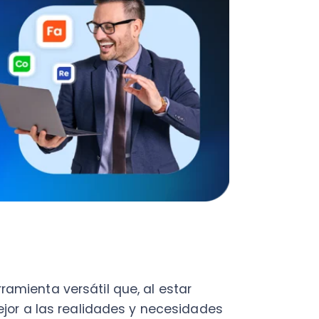
nta versátil que, al estar
a las realidades y necesidades
a atención personalizada, a la
de sus procesos de venta y
az de abarcar todos los
as áreas de una organización,