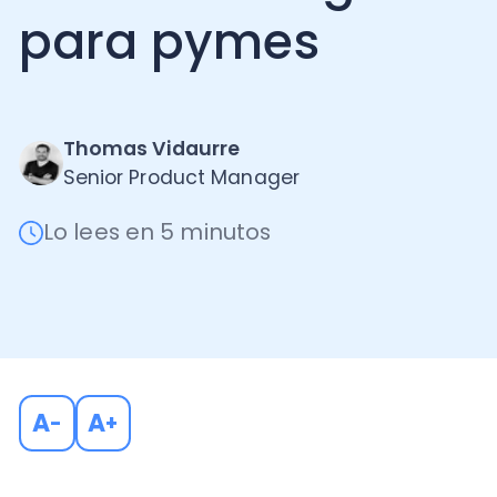
Thomas Vidaurre
Senior Product Manager
Lo lees en 5 minutos
A
A
-
+
Hoy en día, las pequeñas y medianas empresas tiene
lugar, entrar en un mercado cada vez más digitalizad
mantenerse en él.
¿Es necesario un software de ge