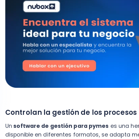
Controlan la gestión de los procesos
Un
software de gestión para pymes
es una herramie
disponible en diferentes formatos, se adapta mejor 
de cada empresa.
Por ejemplo, un
CRM
permite a los clientes recibir un
vez que posibilita la automatización y optimización 
atención al cliente, entre otros.
Por otro lado, un
sistema ERP
es una herramienta cap
procesos de una entidad y a su vez optimizar divers
como la contabilidad, la logística o los envíos.