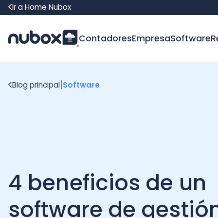
Ir a Home Nubox
Contadores
Empresa
Software
Recur
|
Blog principal
Software
4 beneficios de un
software de gestión
para pymes