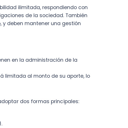
en la administración de la
C
a
itada al monto de su aporte, lo
en
Cal
res
r dos formas principales:
ráp
¡
C
Nu
PY
dita