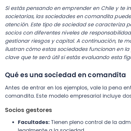
socios con diferentes niveles de responsabilidad, lo q
gestionar riesgos y capital. A continuación, te most
ilustran cómo estas sociedades funcionan en la práct
clave que te será útil si estás evaluando esta figura l
Qué es una sociedad en comandita
Antes de entrar en los ejemplos, vale la pena enten
comandita. Este modelo empresarial incluye dos tipo
Socios gestores
Facultades:
Tienen pleno control de la administ
legalmente a la sociedad.
Responsabilidades:
Asumen una responsabilidad
su patrimonio personal por las deudas y obligac
garantizan el cumplimiento legal y tributario, y
transparente.