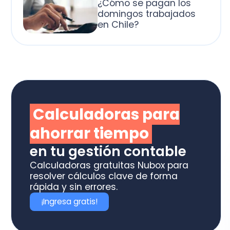
alculadoras para
horrar tiempo
 tu gestión contable
culadoras gratuitas Nubox para
olver cálculos clave de forma
ida y sin errores.
Ingresa gratis!
otiza los software
box ideal para tu
ME o estudio contable