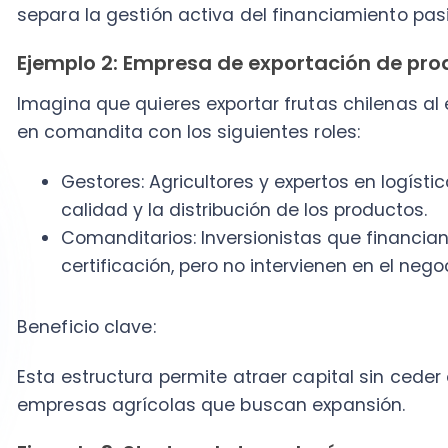
Beneficio clave:
Esta estructura permite atraer capital sin ceder el con
empresas agrícolas que buscan expansión.
Ejemplo 3: Startup de tecnología
En el caso de startups, una sociedad en comandita p
innovadora para estructurar roles.
Supongamos que estás desarrollando una aplicación
Aquí, los socios se dividen de la siguiente manera:
Socios gestores: Los desarrolladores de software
la visión tecnológica y comercial.
Socios comanditarios: Inversionistas que financi
en el mediano plazo, sin involucrarse en las decis