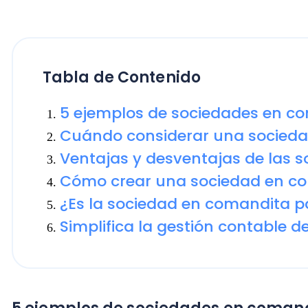
Cuándo considerar una sociedad e
Ventajas y desventajas de las soc
Cómo crear una sociedad en comand
¿Es la sociedad en comandita para t
Simplifica la gestión contable de t
5 ejemplos de sociedades en comandita
Ejemplo 1: Sociedad en comandita para un proy
Un grupo de inversionistas decide desarrollar un proye
riesgos, estructuran su sociedad en comandita de la
Los socios gestores aportan experiencia en const
gestionan los permisos legales.
Los socios comanditarios financian el proyecto m