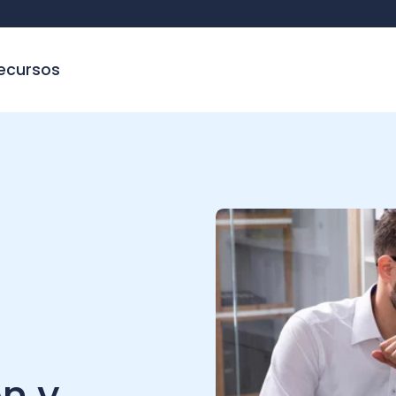
sos
y