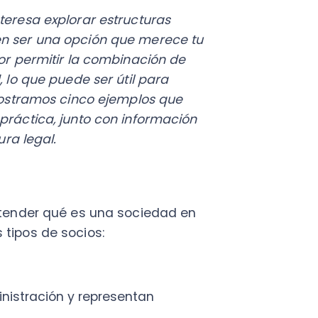
ue puede ser útil para
ramos cinco ejemplos que
ica, junto con información
egal.
der qué es una sociedad en
s de socios:
ración y representan
 ilimitada, respondiendo con
iones de la sociedad. También
 deben mantener una gestión