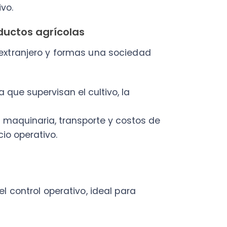
trol operativo, ideal para
uede ser una alternativa
 de comercio electrónico.
 y los fundadores que lideran
an la startup y buscan retornos
iones diarias.