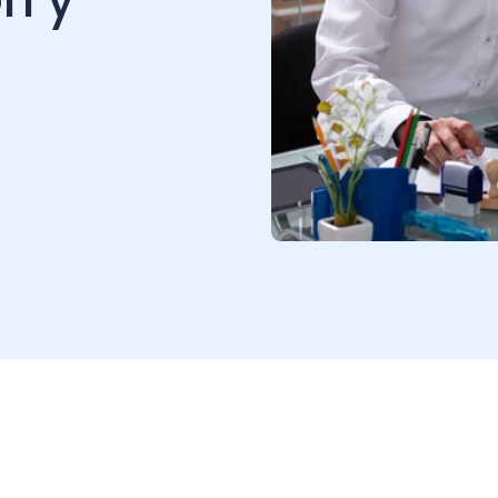
a explorar estructuras
r una opción que merece tu
ermitir la combinación de