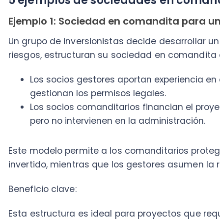
pero no intervienen en la administración.
Este modelo permite a los comanditarios proteger su
invertido, mientras que los gestores asumen la respo
Beneficio clave:
Esta estructura es ideal para proyectos que requiere
separa la gestión activa del financiamiento pasivo.
Ejemplo 2: Empresa de exportación de product
Imagina que quieres exportar frutas chilenas al extr
en comandita con los siguientes roles:
Gestores: Agricultores y expertos en logística que 
calidad y la distribución de los productos.
Comanditarios: Inversionistas que financian maq
certificación, pero no intervienen en el negocio o