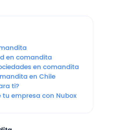
Fac
n comandita
Con
iedades en comandita
Con
ita en Chile
Q
i?
u empresa con Nubox
ecto inmobiliario
cto inmobiliario y para reducir
 siguiente manera:
rucción, supervisan la obra y
ediante inversiones de capital,