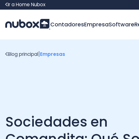
Ir a Home Nubox
Contadores
Empresa
Software
Recur
|
Blog principal
Empresas
Sociedades en
Comandita: Qué Son 