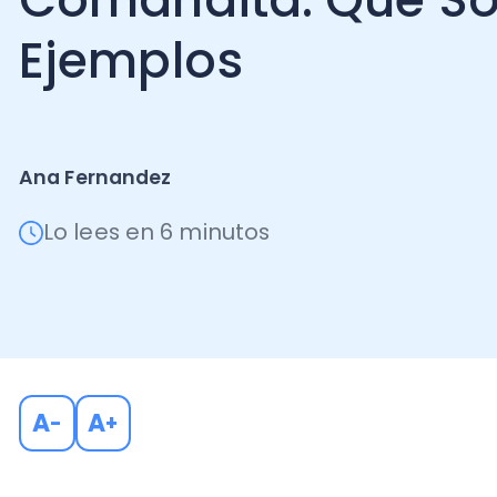
Ejemplos
Ana Fernandez
Lo lees en 6 minutos
A
A
-
+
Si estás pensando en emprender en Chile y te interes
societarias, las sociedades en comandita pueden se
atención. Este tipo de sociedad se caracteriza por p