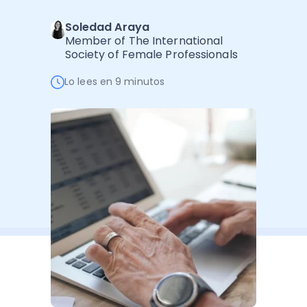
Software de Gestión
Cursos
Soledad Araya
Administración Empresarial
Software Factura y Administración
Kits
Member of The International
Society of Female Professionals
Ver todo
Ver Todo
Autores
Lo lees en 9 minutos