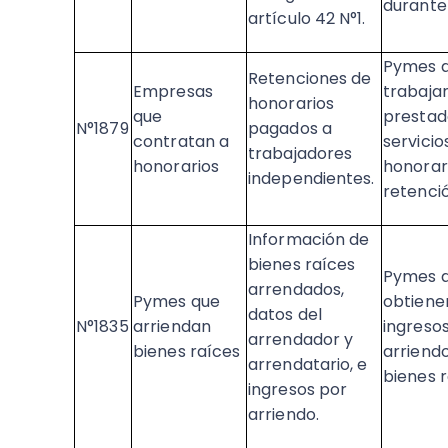
durante 
artículo 42 N°1.​
Pymes 
Retenciones de
Empresas
trabaja
honorarios
que
prestad
N°1879
pagados a
contratan a
servicio
trabajadores
honorarios
honorar
independientes. ​
retenció
Información de
bienes raíces
Pymes 
arrendados,
Pymes que
obtiene
datos del
N°1835
arriendan
ingreso
arrendador y
bienes raíces
arriend
arrendatario, e
bienes r
ingresos por
arriendo. ​