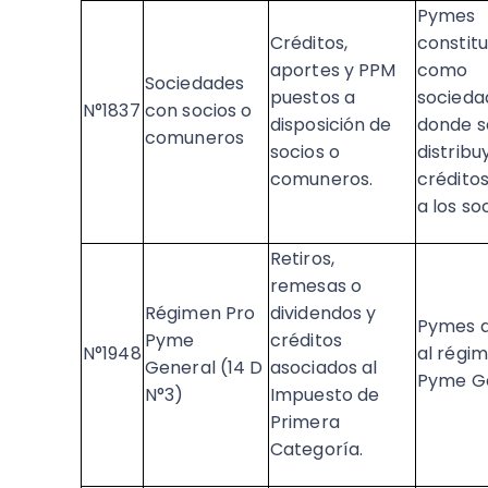
Pymes
Créditos,
constitu
aportes y PPM
como
Sociedades
puestos a
socieda
N°1837
con socios o
disposición de
donde s
comuneros
socios o
distribu
comuneros. ​
crédito
a los soc
Retiros,
remesas o
Régimen Pro
dividendos y
Pymes a
Pyme
créditos
N°1948
al régi
General (14 D
asociados al
Pyme Ge
N°3)
Impuesto de
Primera
Categoría. ​