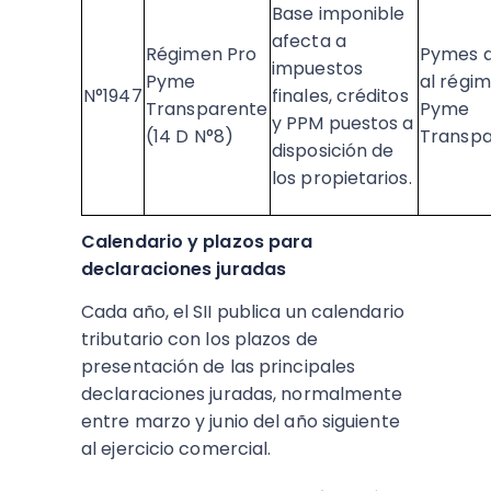
Base imponible
afecta a
Régimen Pro
Pymes a
impuestos
Pyme
al régi
N°1947
finales, créditos
Transparente
Pyme
y PPM puestos a
(14 D N°8)
Transpa
disposición de
los propietarios.​
Calendario y plazos para
declaraciones juradas
Cada año, el SII publica un calendario
tributario con los plazos de
presentación de las principales
declaraciones juradas, normalmente
entre marzo y junio del año siguiente
al ejercicio comercial.