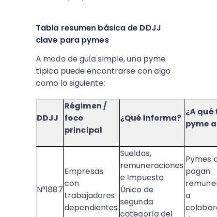
Tabla resumen básica de DDJJ
clave para pymes
A modo de guía simple, una pyme
típica puede encontrarse con algo
como lo siguiente:​
Régimen /
¿A qué 
DDJJ
foco
¿Qué informa?
pyme a
principal
Sueldos,
Pymes 
remuneraciones
Empresas
pagan
e Impuesto
con
remune
N°1887
Único de
trabajadores
a
segunda
dependientes
colabor
categoría del