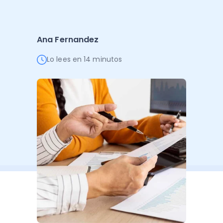
Administración Empresarial
Software Factura y Administración
Kits
Ana Fernandez
Ver todo
Ver Todo
Autores
Lo lees en 14 minutos