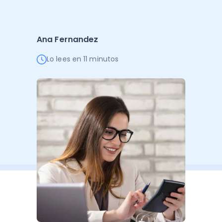
Administración Empresarial
Software Factura y Administración
Kits
Ana Fernandez
Ver todo
Ver Todo
Autores
Lo lees en 11 minutos