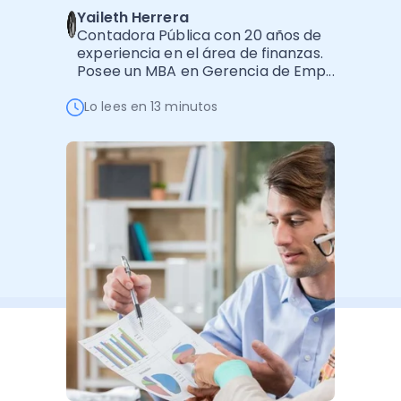
Yaileth Herrera
Administración Empresarial
Contadora Pública con 20 años de
Software Factura y Administración
Kits
experiencia en el área de finanzas.
Posee un MBA en Gerencia de Emp...
Ver todo
Ver Todo
Autores
Lo lees en 13 minutos