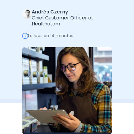
Software de Gestión
Cursos
Andrés Czerny
Administración Empresarial
Software Factura y Administración
Kits
Chief Customer Officer at
Healthatom
Ver todo
Ver Todo
Autores
Lo lees en 14 minutos