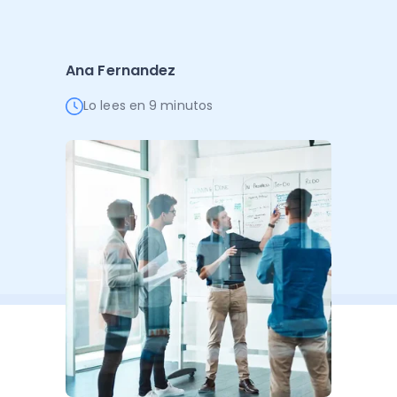
Administración Empresarial
Software Factura y Administración
Kits
Ana Fernandez
Ver todo
Ver Todo
Autores
Lo lees en 9 minutos