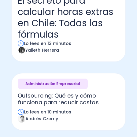
El secreto para
calcular horas extras
Administración Empresarial
Software Factura y Administración
Kits
en Chile: Todas las
Ver todo
Ver Todo
Autores
fórmulas
Lo lees en 13 minutos
Yaileth Herrera
Administración Empresarial
Outsourcing: Qué es y cómo
funciona para reducir costos
Lo lees en 10 minutos
Andrés Czerny