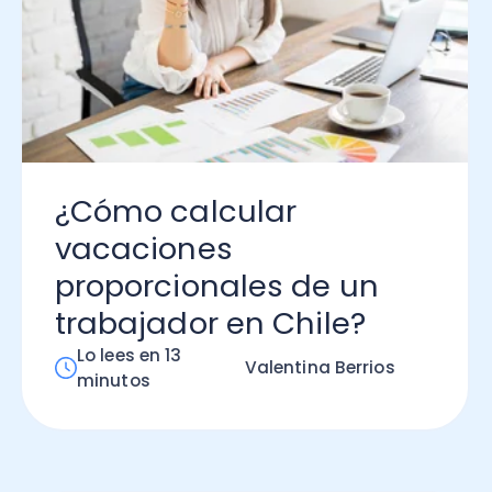
ómo calcular
caciones
oporcionales de un
abajador en Chile?
 lees en 13
Valentina Berrios
nutos
Marketing Digital Empresarial