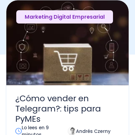
¿Cómo vender en
Ve
Telegram?: tips para
es
PyMEs
cu
Lo lees en 9
Lo
Andrés Czerny
minutos
m