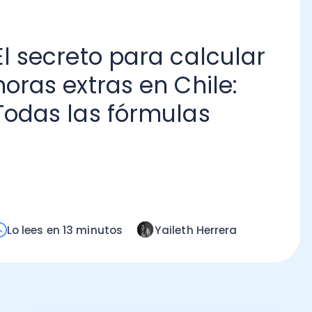
secreto para calcular
as extras en Chile:
as las fórmulas
¿C
va
pr
tr
Lo
ees en 13 minutos
Yaileth Herrera
mi
Marketing Digital Empresarial