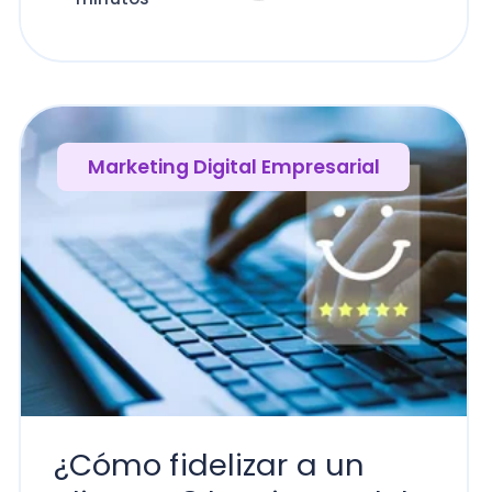
Marketing Digital Empresarial
¿Cómo fidelizar a un
cliente? 8 lecciones del
marketing moderno
Lo lees en 20
Andrés Czerny
minutos