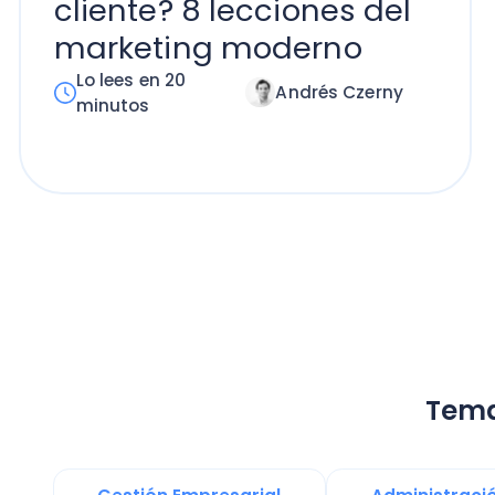
Temas re
Gestión Empresarial
Administración Emp
Contabilidad para Pymes
Documentos
Gestión de Negocio
Software Factura y 
PYMES
remuneraciones
Presupuesto Anual y Flujo de Caja
transfo