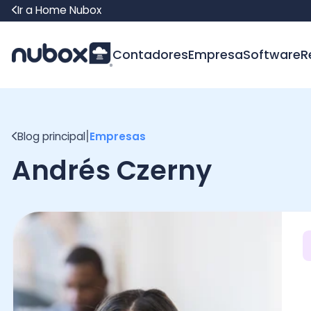
Ir a Home Nubox
Contadores
Empresa
Software
Recur
|
Blog principal
Empresas
Andrés Czerny
Ha