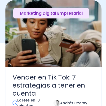
nder en Tik Tok: 7
trategias a tener en
enta
 lees en 10
Andrés Czerny
inutos