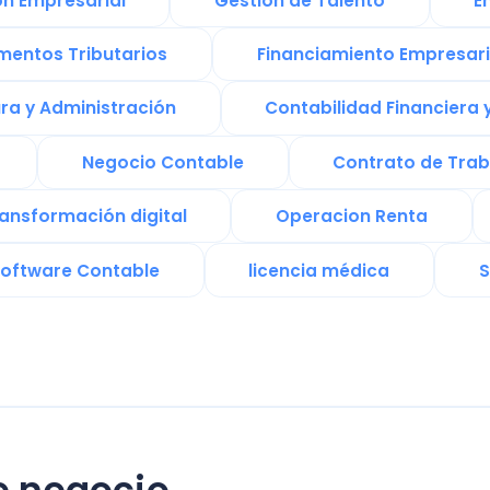
are Contable
licencia médica
Sistemas de
egocio
Ingresa tu mail aho
letter
be información
 e impulsar así