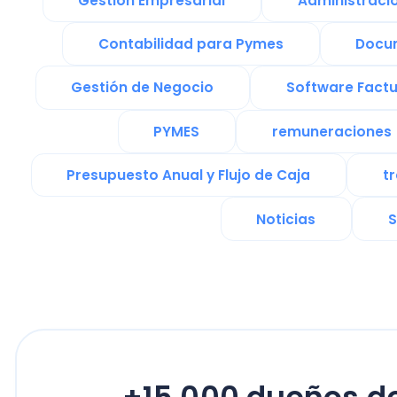
Noticias
Softw
+15.000 dueños de n
reciben nuestro News
Únete a nuestra comunidad y reci
clave sobre gestión de su empresa
su crecimiento