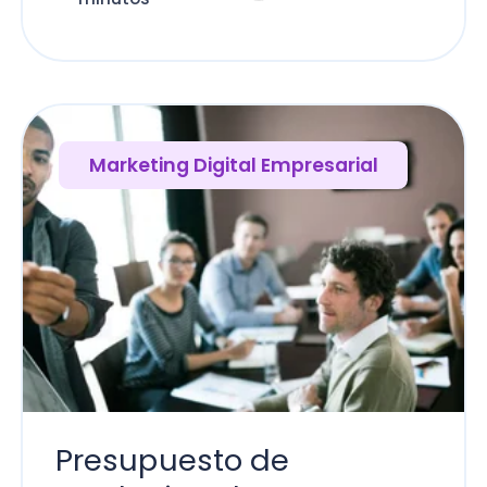
Marketing Digital Empresarial
Presupuesto de
¿Q
marketing de una
bo
empresa ¿Cómo se
ge
hace?
Lo
m
Lo lees en 19
Andrés Czerny
minutos