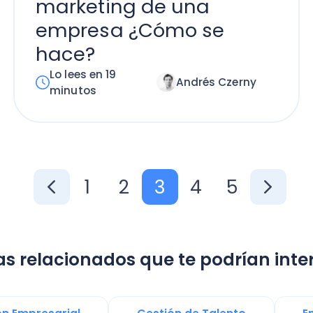
1
2
3
4
5
lacionados que te podrían interesar:
resarial
Gestión de Talento
Emprender e
 Tributarios
Financiamiento Empresarial
Administración
Contabilidad Financiera y Tributaria
Negocio Contable
Contrato de Trabajo
rmación digital
Operacion Renta
Tecnolo