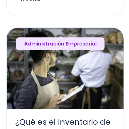
Administración Empresarial
ué es el inventario de
dega y cómo
stionarlo?
 lees en 8
Andrés Czerny
inutos