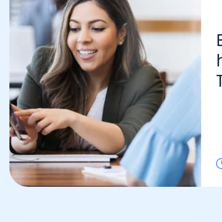
El 
hor
Tod
Lo l
Marketing Digital Empresarial