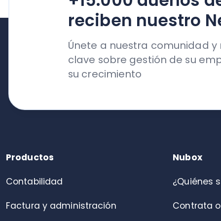
Productos
Nubox
Contabilidad
¿Quiénes somo
Factura y administración
Contrata online
Remuneraciones
Refiere y gana
Recursos Humanos
Trabaja con nos
Conciliación Bancaria
Contacto
Portal de colaboradores
Control de asistencia
Alianza