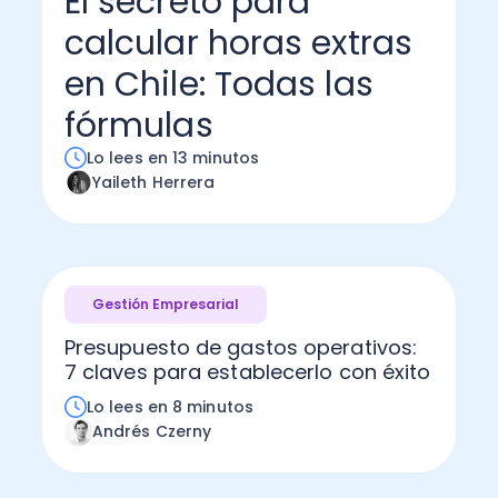
El secreto para
calcular horas extras
Administración Empresarial
Software Factura y Administración
Kits
en Chile: Todas las
Ver todo
Ver Todo
Autores
fórmulas
Lo lees en 13 minutos
Yaileth Herrera
Gestión Empresarial
Presupuesto de gastos operativos:
7 claves para establecerlo con éxito
Lo lees en 8 minutos
Andrés Czerny