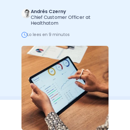
Software de Gestión
Cursos
Andrés Czerny
Administración Empresarial
Software Factura y Administración
Kits
Chief Customer Officer at
Healthatom
Ver todo
Ver Todo
Autores
Lo lees en 9 minutos