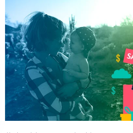
¡Hey! un dato que no puedes dejar pasar…
En esta planificación también debes involucrar al áre
para que estén al tanto de las promociones que ofrec
es muy importante que se haga un
registro de las v
automatizada, mejor aún.
Plan de marketing y ventas: 7 aspectos claves para 
Otro aspecto importante, es que esta promoción v
conecten con la emoción que genera esta fecha tant
madres. A continuación, te dejamos un top 10 de fras