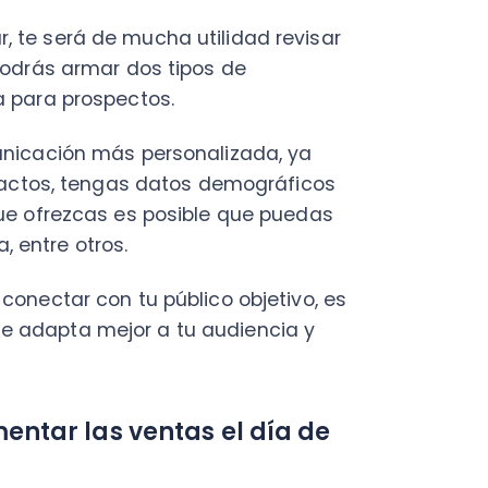
ción más personalizada, ya
os, tengas datos demográficos
frezcas es posible que puedas
C
re otros.
a
tar con tu público objetivo, es
en
pta mejor a tu audiencia y
Cal
res
ráp
r las ventas el día de
¡
iales en tus productos o
un descuento en toda la tienda
n tus redes sociales, sitio
C
 a más compradores. Incluso
Nu
 que pueden comprar en tu
PY