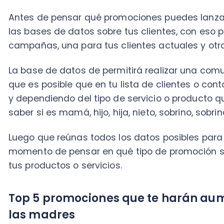
La base de datos de permitirá realizar una comunica
que es posible que en tu lista de clientes o contact
y dependiendo del tipo de servicio o producto que o
saber si es mamá, hijo, hija, nieto, sobrino, sobrina, ent
Luego que reúnas todos los datos posibles para conec
momento de pensar en qué tipo de promoción se ada
tus productos o servicios.
Top 5 promociones que te harán aumenta
las madres
1.- Descuentos especiales:
Ofrece descuentos espec
servicios para el Día de las Madres. Puedes ofrecer 
o en productos seleccionados. Anuncia estas ofertas e
web, newsletter o boletines electrónicos para atraer
puedes crear un correo donde des ideas de regalos
tienda online.