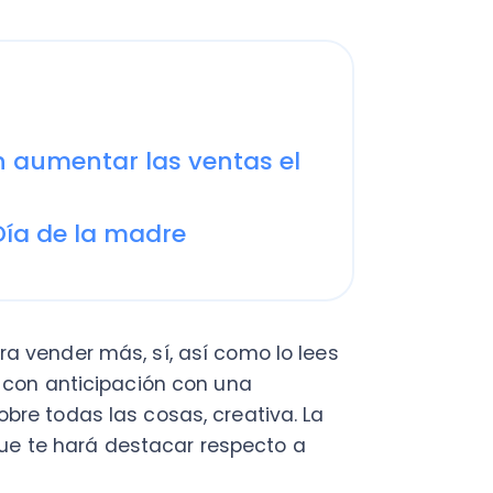
mentar las ventas el
 de la madre
der más, sí, así como lo lees
anticipación con una
das las cosas, creativa. La
e hará destacar respecto a
erá de mucha utilidad revisar
s armar dos tipos de
a prospectos.