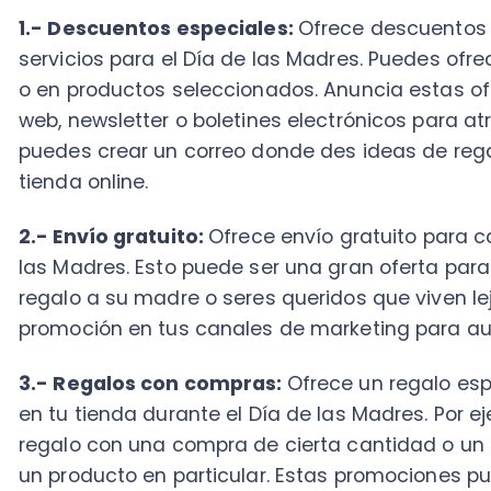
2.- Envío gratuito:
Ofrece envío gratuito para compr
las Madres. Esto puede ser una gran oferta para aqu
regalo a su madre o seres queridos que viven lejos. 
promoción en tus canales de marketing para aumenta
3.- Regalos con compras:
Ofrece un regalo especia
en tu tienda durante el Día de las Madres. Por ejemp
regalo con una compra de cierta cantidad o un rega
un producto en particular. Estas promociones puede
sociales, boletines electrónicos y en la tienda.
4.- Concursos o sorteo en redes sociales:
Organiza
sociales para el Día de las Madres, donde los seguid
ganar un premio especial. Por ejemplo, puedes pedir 
compartan una foto de ellos mismos con sus madres
especial sobre su madre. El premio puede ser un paqu
un regalo personalizado o un descuento especial en t