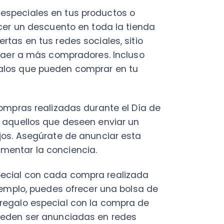
Fac
Con
as realizadas durante el Día de
Con
ellos que deseen enviar un
Q
Asegúrate de anunciar esta
r la conciencia.
l con cada compra realizada
lo, puedes ofrecer una bolsa de
lo especial con la compra de
n ser anunciadas en redes
 un concurso en redes
ores puedan participar para
a los seguidores que
 o que compartan una historia
ete especial de experiencias,
u tienda.