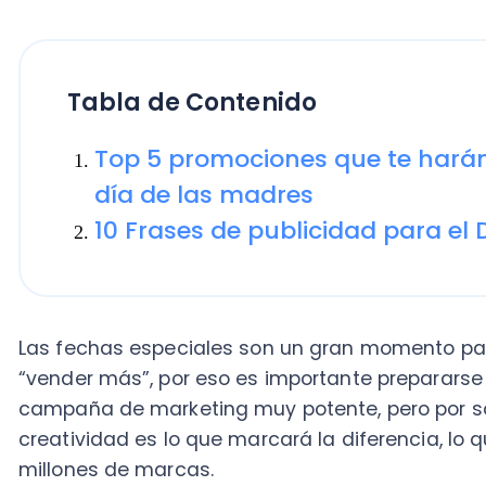
Tabla de Contenido
Top 5 promociones que te harán au
día de las madres
10 Frases de publicidad para el Día
Las fechas especiales son un gran momento para ven
“vender más”, por eso es importante prepararse con 
campaña de marketing muy potente, pero por sobre to
creatividad es lo que marcará la diferencia, lo que t
millones de marcas.
Antes de pensar qué promociones puedes lanzar, te s
las bases de datos sobre tus clientes, con eso podrá
campañas, una para tus clientes actuales y otra par