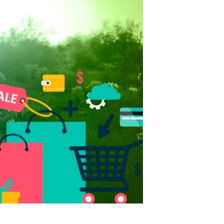
a administrativa o de finanzas,
erás por el Día de las Madres,
entas
, si es de forma
que sea exitoso
aya acompañada de frases que
o para los hijos como las
es imperdibles para celebrar el