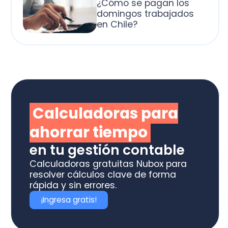
alculadoras para
horrar tiempo
 tu gestión contable
culadoras gratuitas Nubox para
olver cálculos clave de forma
ida y sin errores.
Ingresa gratis!
otiza los software
box ideal para tu
ME o estudio contable