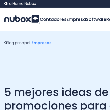
Ir a Home Nubox
Contadores
Empresa
Software
Recur
|
Blog principal
Empresas
5 mejores ideas de
promociones para el
día de la madre