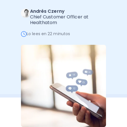
Software de Gestión
Cursos
Andrés Czerny
Administración Empresarial
Software Factura y Administración
Kits
Chief Customer Officer at
Healthatom
Ver todo
Ver Todo
Autores
Lo lees en 22 minutos