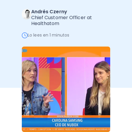
Administración Empresarial
Andrés Czerny
Software Factura y Administración
Kits
Chief Customer Officer at
Healthatom
Ver todo
Ver Todo
Autores
Lo lees en 1 minutos