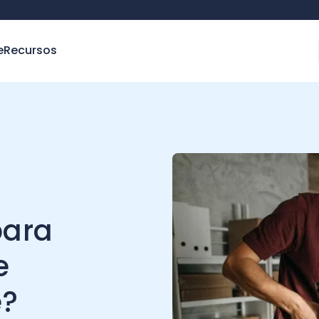
e
Recursos
para
e
e?