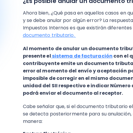
¿Es posible anular un documento tri
Ahora bien, ¿Qué pasa en aquellos casos en q
y se debe anular por algún error? La respuesta
Impuestos Internos es que existirán diferente
documento tributario.
Al momento de anular un documento tributa
presente el
sistema de facturación
con el q
contribuyente emite un documento tributar
error al momento del envío y aceptación por 
imposible de corregir en el mismo document
unidad del SII respectivo e indicar Número 
podrá enviar el documento al receptor.
Cabe señalar que, si el documento tributario el
se detecta posteriormente para su anulación, 
manera: