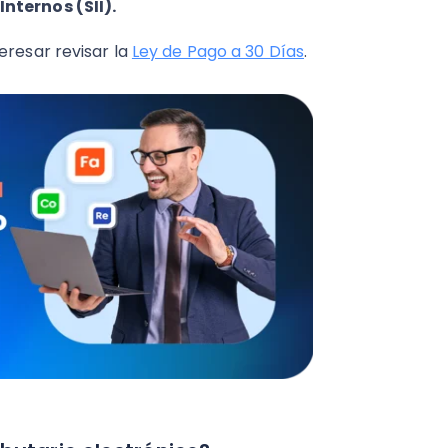
nternos (SII).
eresar revisar la
Ley de Pago a 30 Días
.