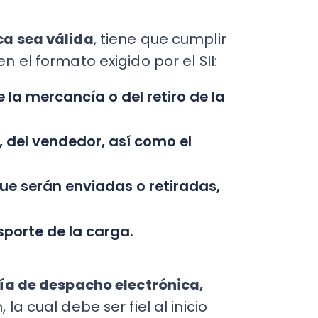
te de la carga.
e despacho electrónica,
l debe ser fiel al inicio
ble entre esta etapa y la
 ciclo de pago
, ya que, al
ura debe emitirse. En caso
e hacerse hasta el día 10
 como fecha de
las empresas
ago a 30 días,
s de su emisión.