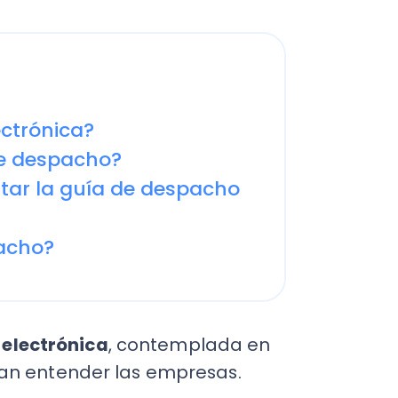
ónica?
espacho?
la guía de despacho
o?
trónica
, contemplada en
entender las empresas.
ás
100.000 contribuyentes
ponden a los segmentos de