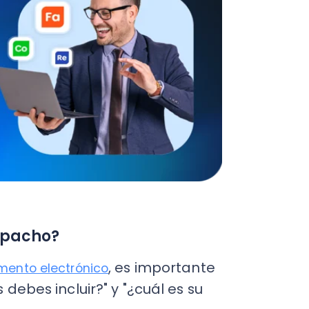
cho?
, es importante
 electrónico
 incluir?" y "¿cuál es su
ea válida
, tiene que cumplir
ormato exigido por el SII:
mercancía o del retiro de la
 vendedor, así como el
erán enviadas o retiradas,