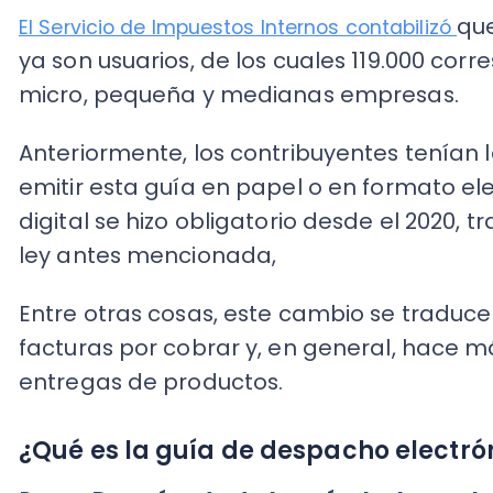
Anteriormente, los contribuyentes tenían la pos
emitir esta guía en papel o en formato electró
digital se hizo obligatorio desde el 2020, tras 
ley antes mencionada,
Entre otras cosas, este cambio se traduce en u
facturas por cobrar y, en general, hace más ef
entregas de productos.
¿Qué es la guía de despacho electrónic
Pero,
¿De qué se trata la guía de despacho el
un documento que avala el traslado de merc
el otorgamiento de la factura
, así como de bi
independientemente de si constituyen una ven
De acuerdo a las
estipulaciones del Servicio de Im