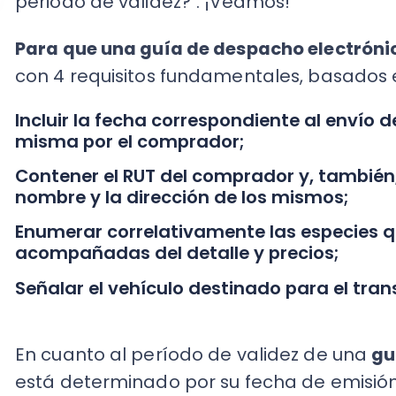
Señalar el vehículo destinado para el transpor
En cuanto al período de validez de una
guía d
está determinado por su fecha de emisión, la cua
del traslado, considerando una demora razona
entrega.
En sí,
este mecanismo agiliza directamente el
firmarse la recepción de la mercancía, la fact
de que se postergue por cualquier razón, pued
del siguiente mes como máximo, pero fijando
vencimiento el último día del mes anterior.
De esta manera,
como se establece en la Ley de P
no tienen facturas impagas pasados los 30 día