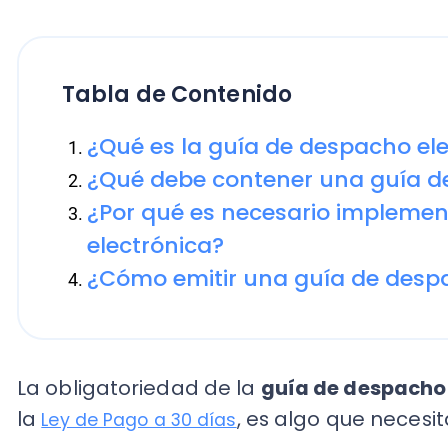
Tabla de Contenido
¿Qué es la guía de despacho electr
¿Qué debe contener una guía de d
¿Por qué es necesario implementar 
electrónica?
¿Cómo emitir una guía de despach
La obligatoriedad de la
guía de despacho elec
la
, es algo que necesitan 
Ley de Pago a 30 días
que m
El Servicio de Impuestos Internos contabilizó
ya son usuarios, de los cuales 119.000 corres
micro, pequeña y medianas empresas.