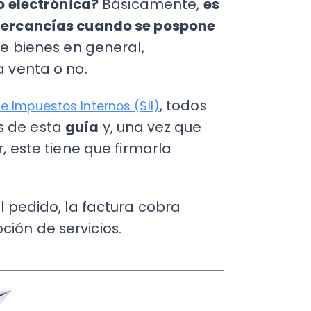
 esta
guía
y, una vez que
Fac
Con
e tiene que firmarla
Con
Q
ido, la factura cobra
 de servicios.