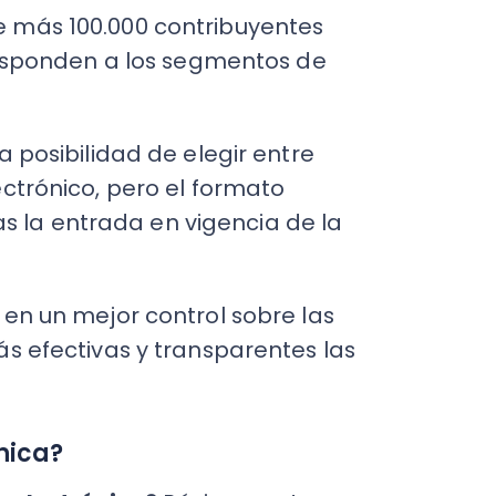
ibilidad de elegir entre
nico, pero el formato
la entrada en vigencia de la
C
a
n mejor control sobre las
en
ectivas y transparentes las
Cal
res
ráp
¡
a?
ectrónica?
Básicamente,
es
ancías cuando se pospone
enes en general,
C
ta o no.
Nu
, todos
PY
puestos Internos (SII)