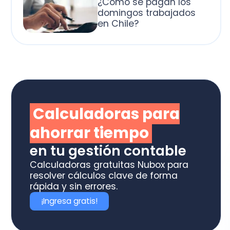
alculadoras para
horrar tiempo
 tu gestión contable
culadoras gratuitas Nubox para
olver cálculos clave de forma
ida y sin errores.
Ingresa gratis!
otiza los software
box ideal para tu
ME o estudio contable