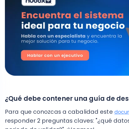
¿Qué debe contener una guía de despa
Para que conozcas a cabalidad este
documento
responder 2 preguntas claves: "¿qué datos debes
periodo de validez?". ¡Veamos!
Para que una guía de despacho electrónica s
con 4 requisitos fundamentales, basados en el f
Incluir la fecha correspondiente al envío de la 
misma por el comprador;
Contener el RUT del comprador y, también, del
nombre y la dirección de los mismos;
Enumerar correlativamente las especies que s
acompañadas del detalle y precios;