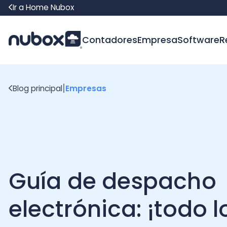
Ir a Home Nubox
Contadores
Empresa
Software
Recur
|
Blog principal
Empresas
Guía de despacho
electrónica: ¡todo lo
que necesitas saber!