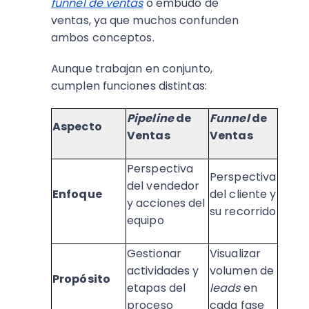
funnel de ventas
o embudo de
ventas, ya que muchos confunden
ambos conceptos.
Aunque trabajan en conjunto,
cumplen funciones distintas:
Pipeline
de
Funnel
de
Aspecto
Ventas
Ventas
Perspectiva
Perspectiva
del vendedor
Enfoque
del cliente y
y acciones del
su recorrido
equipo
Gestionar
Visualizar
actividades y
volumen de
Propósito
etapas del
leads
en
proceso
cada fase