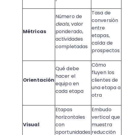
Tasa de
Número de
conversión
deals
, valor
entre
Métricas
ponderado,
etapas,
actividades
caída de
completadas
prospectos
Cómo
Qué debe
fluyen los
hacer el
Orientación
clientes de
equipo en
una etapa a
cada etapa
otra
Etapas
Embudo
horizontales
vertical que
Visual
con
muestra
oportunidades
reducción