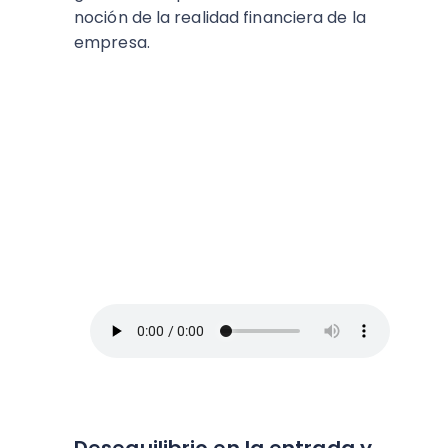
noción de la realidad financiera de la
empresa.
ESCUCHA EL PODCAST:
Arriba Pymes
En este episodio, Blanca Vives nos ofrece
los mejores consejos para administrar un
negocio y no morir en el intento, así que
toma lápiz y papel.