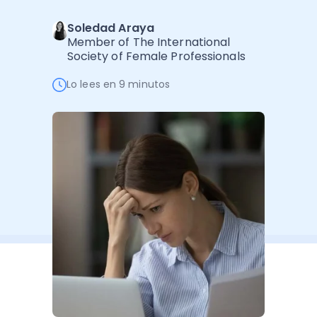
Software de Gestión
Cursos
Soledad Araya
Administración Empresarial
Software Factura y Administración
Kits
Member of The International
Society of Female Professionals
Ver todo
Ver Todo
Autores
Lo lees en 9 minutos