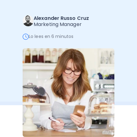
Administración Empresarial
Software Factura y Administración
Kits
Alexander Russo Cruz
Marketing Manager
Ver todo
Ver Todo
Autores
Lo lees en 6 minutos