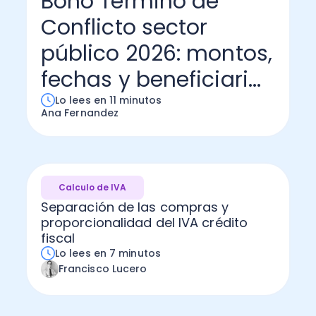
Bono Término de
Conflicto sector
Administración Empresarial
Software Factura y Administración
Kits
público 2026: montos,
Ver todo
Ver Todo
Autores
fechas y beneficiari...
Lo lees en 11 minutos
Ana Fernandez
Calculo de IVA
Separación de las compras y
proporcionalidad del IVA crédito
fiscal
Lo lees en 7 minutos
Francisco Lucero