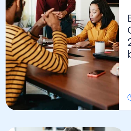
Bon
Con
202
bene
Lo l
Noticias
Contabilidad Financiera y