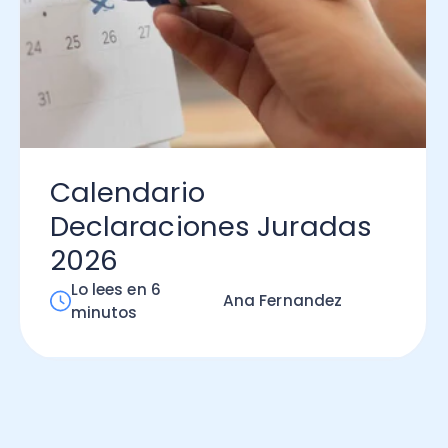
lendario
claraciones Juradas
26
 lees en 6
Ana Fernandez
inutos