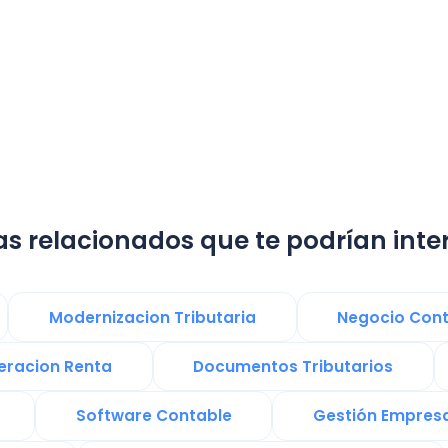
lacionados que te podrían interesar:
Modernizacion Tributaria
Negocio Contable
on Renta
Documentos Tributarios
Presupu
Software Contable
Gestión Empresarial
Software Factura y Administración
ChatG
ento Empresarial
Ley de 40 Horas en Chile
Tecnología Digital