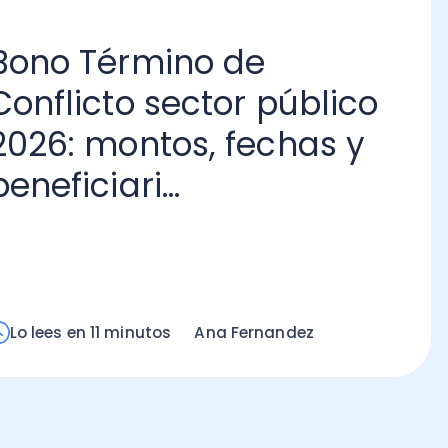
o Término de
flicto sector público
6: montos, fechas y
ficiari...
Ca
De
20
Lo
m
ees en 11 minutos
Ana Fernandez