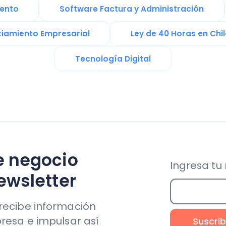
egocio
Ingresa tu mail aho
letter
be información
 e impulsar así
Soporte & Legal