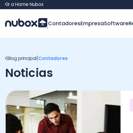
Ir a Home Nubox
Contadores
Empresa
Software
Recur
|
Blog principal
Contadores
Noticias
Con