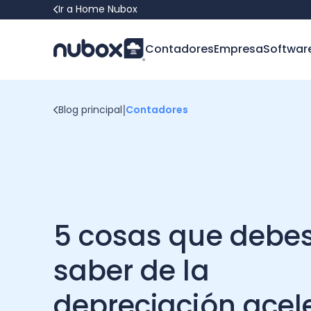
Ir a Home Nubox
Contadores
Empresa
Softwar
|
Blog principal
Contadores
5 cosas que debe
saber de la
depreciación acel