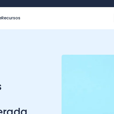
e
Recursos
s
erada