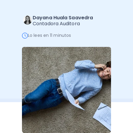
Software de Gestión
Cursos
Administración Empresarial
Software Factura y Administración
Kits
Dayana Huala Saavedra
Contadora Auditora
Ver todo
Ver Todo
Autores
Lo lees en 11 minutos