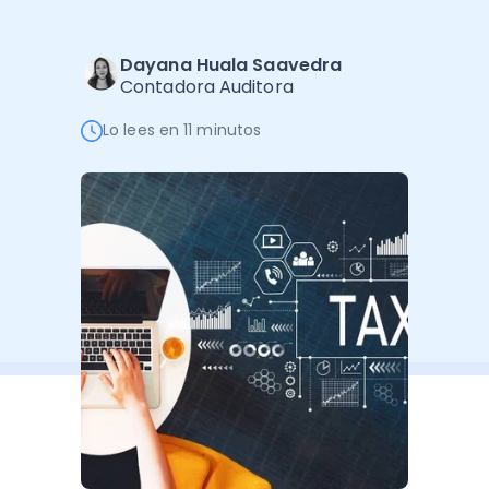
Administración Empresarial
Software Factura y Administración
Kits
Dayana Huala Saavedra
Contadora Auditora
Ver todo
Ver Todo
Autores
Lo lees en 11 minutos