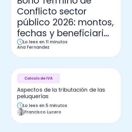
Bono Término de
Conflicto sector
Administración Empresarial
Software Factura y Administración
Kits
público 2026: montos,
Ver todo
Ver Todo
Autores
fechas y beneficiari...
Lo lees en 11 minutos
Ana Fernandez
Calculo de IVA
Aspectos de la tributación de las
peluquerías
Lo lees en 5 minutos
Francisco Lucero