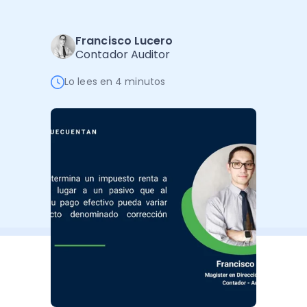
Software de Gestión
Cursos
Administración Empresarial
Software Factura y Administración
Kits
Francisco Lucero
Contador Auditor
Ver todo
Ver Todo
Autores
Lo lees en 4 minutos