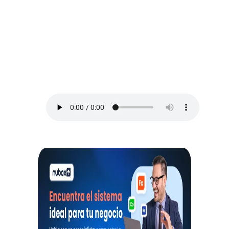
ESCUCHA EL PODCAST:
Arriba Pymes
En este episodio, Blanca Vives nos ofrece
los mejores consejos para administrar un
negocio y no morir en el intento, así que
toma lápiz y papel.