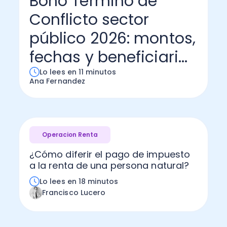
Bono Término de
Conflicto sector
Administración Empresarial
Software Factura y Administración
Kits
público 2026: montos,
Ver todo
Ver Todo
Autores
fechas y beneficiari...
Lo lees en 11 minutos
Ana Fernandez
Operacion Renta
¿Cómo diferir el pago de impuesto
a la renta de una persona natural?
Lo lees en 18 minutos
Francisco Lucero