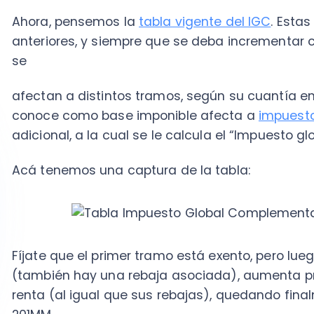
Fíjate que el primer tramo está exento, pero luego si
(también hay una rebaja asociada), aumenta progre
renta (al igual que sus rebajas), quedando finalment
201MM.
La fórmula general para aplicar el impuesto respectiv
(Base imponible x tasa según tramo) - rebaja del 
Montos máximos de distribuciones en las que no 
Si lo pensamos de otro modo, cuando tengamos una 
en cuenta que el monto máximo incrementado deberá
8.775.702, de modo que si tenemos situaciones con cré
siguiente: