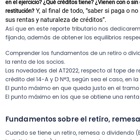
Comprender los fundamentos de un retiro o dividendo
la renta de los socios.
Las novedades del AT2022, respecto al tope de retiros
crédito del 14-A y D N°3, según sea el caso, en la nue
El punto máximo en que queda justo en el tramo exent
El punto máximo en los que se obtiene una renta calz
Fundamentos sobre el retiro, remesa o d
Cuando se tiene un retiro, remesa o dividendo (En ade
indistintamente), hay que tener claro que este mont
maneras en función de la empresa que la origina, a
que la distribuye, porque de hecho hay sustanciales 
entre una 14-A que distribuye en general créditos 
D N°3 que distribuye (también en general) créditos
situaciones especiales).