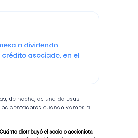
a o dividendo
ito asociado, en el
e hecho, es una de esas
 contadores cuando vamos a
 distribuyó el socio o accionista
cho a devolución? ¿Vienen con o sin
esto a la renta, producto de
 revisar en qué debemos irnos
.