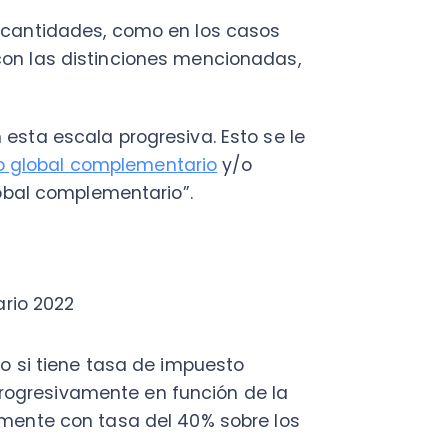
 tiene tasa de impuesto
sivamente en función de la
e con tasa del 40% sobre los
o es:
tramo
queda afecto a impuesto
distribución, debemos tener
 ser menor o igual a $
ditos distintos, ocurre lo