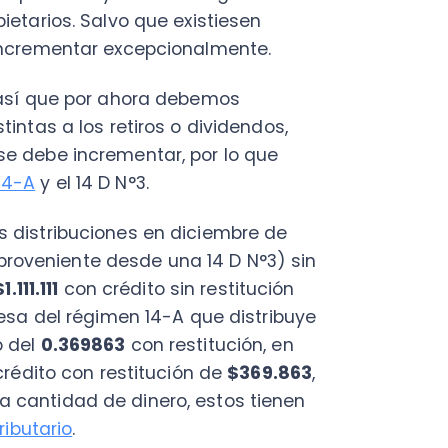
tribuciones en diciembre de
veniente desde una 14 D N°3) sin
111
con crédito sin restitución
el régimen 14-A que distribuye
0.369863
con restitución, en
o con restitución de
$369.863
,
idad de dinero, estos tienen
ario
.
tidades, como en los casos
as distinciones mencionadas,
escala progresiva. Esto se le
bal complementario
y/o
 complementario”.