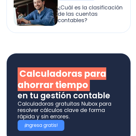
alculadoras para
horrar tiempo
 tu gestión contable
culadoras gratuitas Nubox para
olver cálculos clave de forma
ida y sin errores.
Ingresa gratis!
otiza los software
box ideal para tu