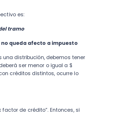
or de crédito”. Entonces, si
r saber cuánto tolera en cada
369863 (27/73):
tribución : $6.406.262”
y