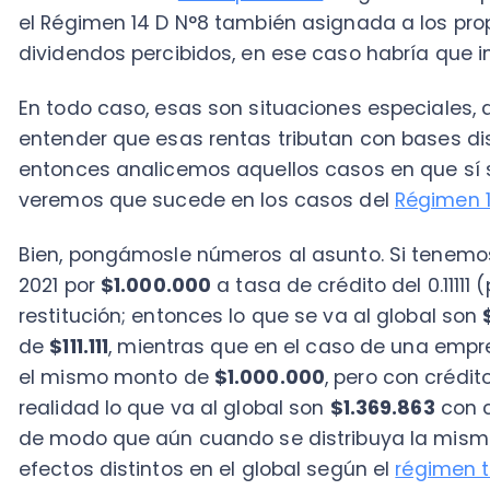
Bien, pongámosle números al asunto. Si tenemos dis
2021 por
$1.000.000
a tasa de crédito del 0.11111 (pro
restitución; entonces lo que se va al global son
$1.111.
de
$111.111
, mientras que en el caso de una empresa d
el mismo monto de
$1.000.000
, pero con crédito del
realidad lo que va al global son
$1.369.863
con crédit
de modo que aún cuando se distribuya la misma cant
efectos distintos en el global según el
régimen tribut
Ahora, pensemos la
tabla vigente del IGC
. Estas can
anteriores, y siempre que se deba incrementar con l
se
afectan a distintos tramos, según su cuantía en esta 
conoce como base imponible afecta a
impuesto glo
adicional, a la cual se le calcula el “Impuesto global
Acá tenemos una captura de la tabla: