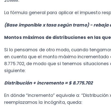
Distribución + incremento = $ 8.775.702
En dónde “incremento” equivale a: “Distribución x fact
reemplazamos la incógnita, queda:
Distribución +(Distribución x factor) = $ 8.775.702
Y si factorizamos:
Distribución x (1 + factor) = $ 8.775.702
Entonces queda solo reemplazar el factor para pode
régimen tributario. Para una 14-A, la fórmula sería 0.
Distribución x (1 + 0.369863) = $ 8.775.702
De modo que si despejamos la incógnita queda:
“Dis
truncamos.