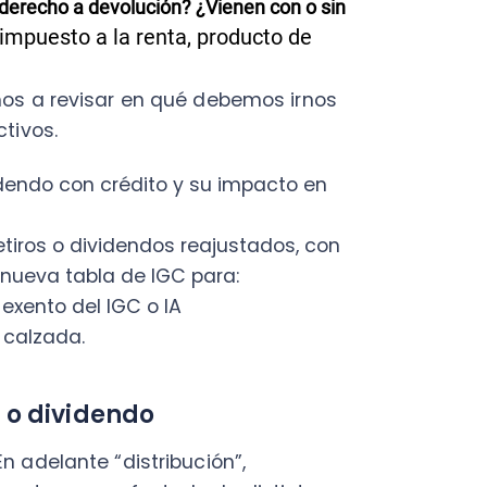
 con crédito y su impacto en
 o dividendos reajustados, con
C
va tabla de IGC para:
a
o del IGC o IA
en
ada.
Cal
res
ividendo
ráp
¡
lante “distribución”,
o se ve afectado de distintas
sí como también de la empresa
diferencias.
Por ejemplo,
nuevos con restitución y la 14
C
 sin restitución (salvo
Nu