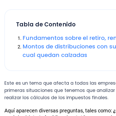
Tabla de Contenido
Fundamentos sobre el retiro, remes
Montos de distribuciones con su créd
cual quedan calzadas
Este es un tema que afecta a todas las empresas, d
primeras situaciones que tenemos que analizar los
realizar los cálculos de los impuestos finales.
Aquí aparecen diversas preguntas, tales como:
¿Cuánto
en el ejercicio? ¿Qué créditos tiene? ¿Vienen con o sin dere
Y, al
f
nal de todo, “saber si paga o no impu
restitución?
sus rentas y naturaleza de créditos”.
Así que en este reporte tributario nos dedicaremos a
fijando, además de obtener los equilibrios respectivos