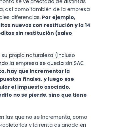
PY
ropia naturaleza (incluso
Fac
la empresa se queda sin SAC.
Con
Con
ay que incrementar la
os finales, y luego ese
Q
 el impuesto asociado,
no se pierde, sino que tiene
s que no se incrementa, como
tarios y la renta asignada en
ios. Salvo que existiesen
ementar excepcionalmente.
que por ahora debemos
 a los retiros o dividendos,
be incrementar, por lo que
 el 14 D N°3.