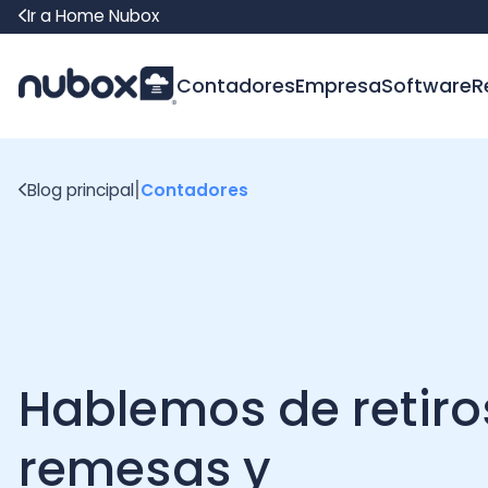
Ir a Home Nubox
Contadores
Empresa
Software
Recur
|
Blog principal
Contadores
Hablemos de retiros,
remesas y
distribuciones