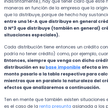
Cada distribución tiene entonces un crédito con su p
podría no tener crédito) como, por ejemplo, cuando 
Entonces, siempre que venga con dicho crédito, h
distribución en su
base imponible
afecta a impuest
monto pasarlo a la tabla respectiva para calcular
mientras que en paralelo la naturaleza del crédito 
efectos que analizaremos a continuación.
Ten en mente que también existen situaciones en la
es el caso de la
renta presunta
asignada a los propie
el Régimen 14 D N°8 también asignada a los propietar
dividendos percibidos, en ese caso habría que incr
En todo caso, esas son situaciones especiales, así 
entender que esas rentas tributan con bases distintas
entonces analicemos aquellos casos en que sí se de
veremos que sucede en los casos del
Régimen 14-A
y