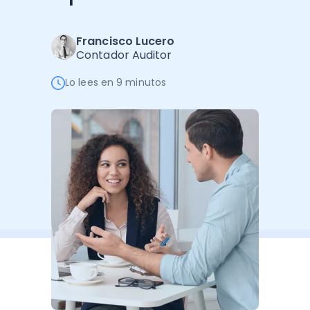
Administración Empresarial
Software Factura y Administración
Kits
Francisco Lucero
Contador Auditor
Ver todo
Ver Todo
Autores
Lo lees en 9 minutos