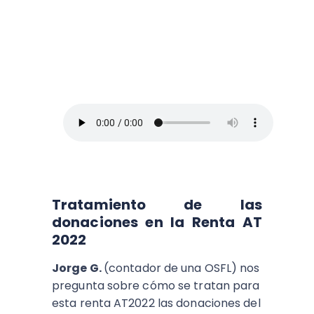
Arriba Pymes
En este episodio, Blanca Vives nos ofrece
los mejores consejos para administrar un
negocio y no morir en el intento, así que
toma lápiz y papel.
Tratamiento de las
donaciones en la Renta AT
2022
Jorge G.
(contador de una OSFL) nos
pregunta sobre cómo se tratan para
esta renta AT2022 las donaciones del