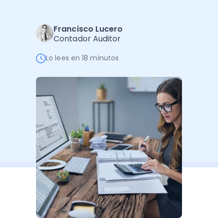
Software de Gestión
Cursos
Administración Empresarial
Software Factura y Administración
Kits
Francisco Lucero
Contador Auditor
Ver todo
Ver Todo
Autores
Lo lees en 18 minutos