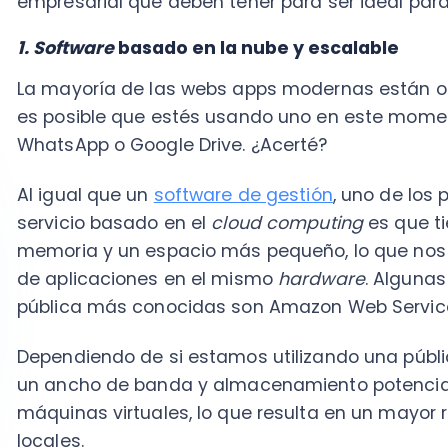
de aplicaciones en el mismo
hardware
. Algunas de 
pública más conocidas son Amazon Web Services —
Dependiendo de si estamos utilizando una pública o p
un ancho de banda y almacenamiento potencialmente
máquinas virtuales, lo que resulta en un mayor rendi
locales.
En términos prácticos, esto significa que atenderem
mismo ordenador sin tener que actualizar los servidor
infraestructura de alojamiento; lo que también sign
empresariales y, en consecuencia, beneficia las
fina
Asimismo, son un medio de reforzar la cibersegurida
que no solo cifra los datos que se transmiten y alm
promueve la implementación de configuraciones de 
lo que necesitemos.
¿Cuál es el resultado? El
94%
de los negocios informa