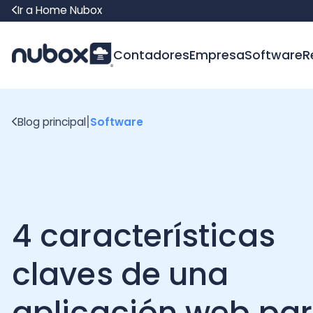
Ir a Home Nubox
Contadores
Empresa
Software
Recur
|
Blog principal
Software
4 características
claves de una
aplicación web para