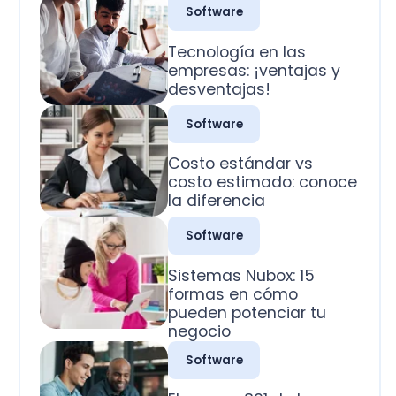
desventajas!
Software
Costo estándar vs
costo estimado: conoce
la diferencia
Software
Sistemas Nubox: 15
formas en cómo
pueden potenciar tu
negocio
Software
El campo 801 de la
factura electrónica SII:
La guía práctica