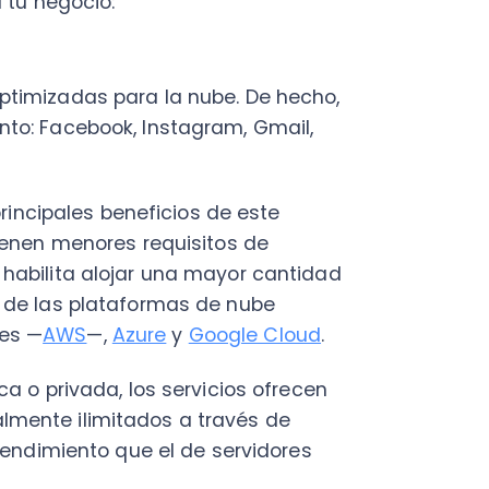
las plataformas de nube
AWS
—,
Azure
y
Google Cloud
.
rivada, los servicios ofrecen
 ilimitados a través de
miento que el de servidores
os a más usuarios desde el
es internos y la
ifica menores gastos
nzas empresariales
.
d de la organización debido a
acenan, sino que también
seguridad adicionales según
n que la seguridad en sus