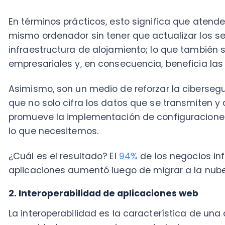
aplicaciones aumentó luego de migrar a la nube.
2. Interoperabilidad de aplicaciones web
La interoperabilidad es la característica de una apli
capacidad para comunicarse y trabajar en paralelo 
necesariamente dirigidas a la misma plataforma com
ERP
o un
Software Contable
.
Junto con la escalabilidad, representa una pieza cla
abierto u “
open computing”,
permitiendo llegar a res
funcionamiento online
.
Esta cualidad es como una API común a la que se 
diferentes sistemas y contextos digitales, hace posib
Microsoft Win32 y 3x pasen información entre sí.
Además, permite recuperar datos de diferentes fuent
tecnología de acceso como OLE DB u ODBC. Se encar