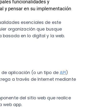
a en lo digital y la web.
C
a
en
licación (o un tipo de
API
)
Cal
 a través de Internet mediante
res
ráp
¡
nte del sitio web que realice
b app.
a variedad de usos y ser
n a un individuo por numerosas
C
Nu
eo electrónico, calculadoras en
PY
 los
Servicios de Impuestos