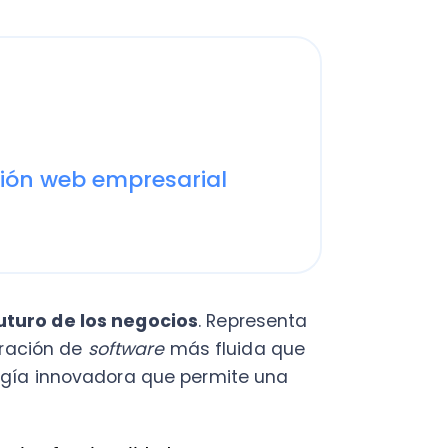
 web empresarial
 de los negocios
. Representa
ón de
software
más fluida que
 innovadora que permite una
s funcionalidades y
pensar en su implementación
ades esenciales de este
 organización que busque