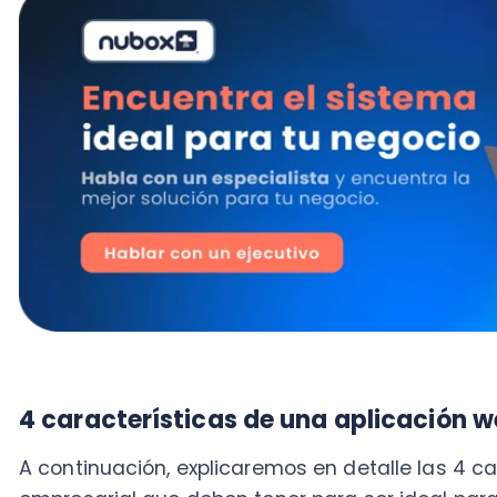
4 características de una aplicación web 
A continuación, explicaremos en detalle las 4 caract
empresarial que deben tener para ser ideal para tu 
1. Software
basado en la nube y escalable
La mayoría de las webs apps modernas están optimi
es posible que estés usando uno en este momento: F
WhatsApp o Google Drive. ¿Acerté?
Al igual que un
software de gestión
, uno de los princ
servicio basado en el
cloud computing
es que tienen
memoria y un espacio más pequeño, lo que nos habil