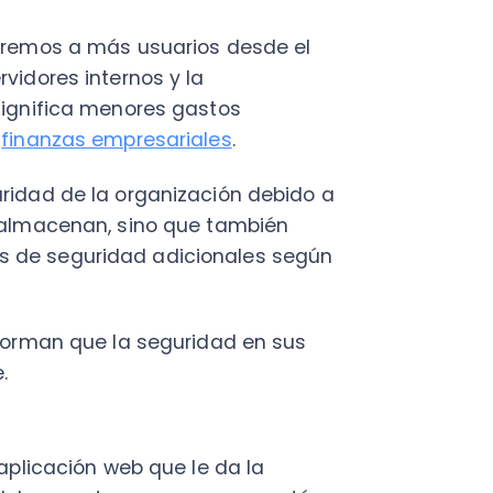
cación web que le da la
con otras apps que no están
o, por ejemplo, un sistema de
ve dentro de la informática
ultados prácticos gracias a su
puede comunicar desde
le que las aplicaciones de
es utilizando la misma
ga también de organizar el