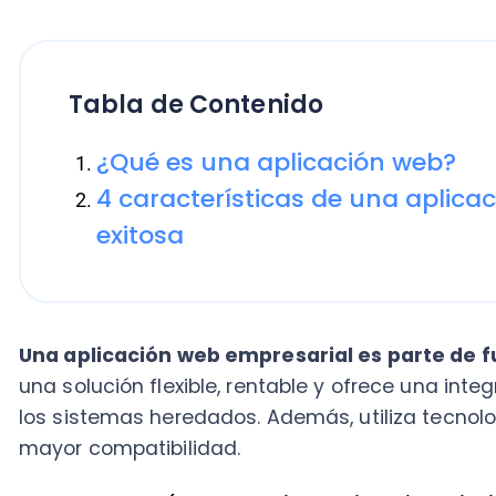
Tabla de Contenido
¿Qué es una aplicación web?
4 características de una aplicación
exitosa
Una aplicación web empresarial es parte de futuro
una solución flexible, rentable y ofrece una integraci
los sistemas heredados. Además, utiliza tecnología
mayor compatibilidad.
Es por esta razón que conviene valorar las principale
características de una aplicación web
empresarial y 
dentro del proceso de transformación digital.
En este contenido vamos a destacar 4 de las cualid
recurso, donde la mayoría son útiles para cualquier