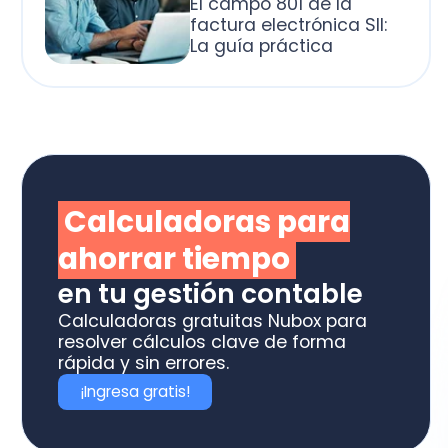
alculadoras para
horrar tiempo
 tu gestión contable
culadoras gratuitas Nubox para
olver cálculos clave de forma
ida y sin errores.
Ingresa gratis!
otiza los software
box ideal para tu
ME o estudio contable