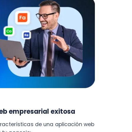
empresarial exitosa
erísticas de una aplicación web
negocio:
zadas para la nube. De hecho,
acebook, Instagram, Gmail,
ipales beneficios de este
 menores requisitos de
ita alojar una mayor cantidad