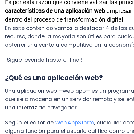
obtener una ventaja competitiva en la economía basad
¡Sigue leyendo hasta el final!
¿Qué es una a
plicación web
?
Una aplicación web —web app— es un programa de ap
que se almacena en un servidor remoto y se entrega
una interfaz de navegador.
Según el editor de
Web.AppStorm
, cualquier compone
alguna función para el usuario califica como una we
Estas herramientas pueden diseñarse para una ampli
utilizadas por cualquier persona; de una organizació
razones.
Es así, como son de uso común, pudiendo incluir corr
línea, tiendas de comercio electrónico e incluso, para