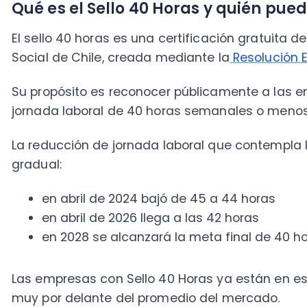
La reducción de jornada laboral que contempla la
Ley
gradual:
en abril de 2024 bajó de 45 a 44 horas
en abril de 2026 llega a las 42 horas
en 2028 se alcanzará la meta final de 40 horas
Las empresas con Sello 40 Horas ya están en ese punt
muy por delante del promedio del mercado.
Puedes profundizar en este tema leyendo el artículo 
de trabajo
.
Lo que distingue a esta certificación es que está di
cualquier tamaño y cualquier rubro.
No importa si eres una microempresa familiar, una 
empresa de mayor tamaño: si cumples con los requisi