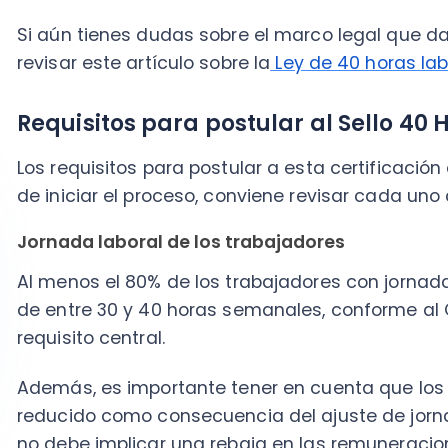
Al menos el 80% de los trabajadores con jornada ord
de entre 30 y 40 horas semanales, conforme al Código
requisito central.
Además, es importante tener en cuenta que los sala
reducido como consecuencia del ajuste de jornada. L
no debe implicar una rebaja en las remuneraciones.
Contratos registrados en el REL
Los empleadores deben tener inscritos en el Registro E
portal web de la Dirección del Trabajo
Mi DT
, todos lo
cumplimiento con el Decreto N° 14 de 2023.
Este registro es obligatorio y es una de las condicione
durante la postulación.
Obligaciones previsionales al día
La empresa debe estar al día con el pago de las obli