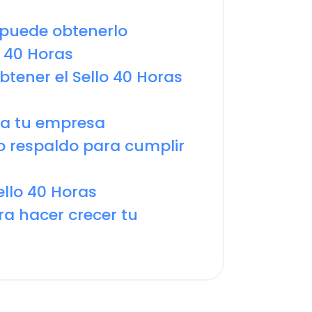
tu empresa
C
spaldo para cumplir
Nu
PY
 40 Horas
acer crecer tu
Fac
Con
Con
Q
btenerlo
sterio del Trabajo y Previsión
a N°893
de 2023.
esas que ya implementaron la
 sus trabajadores.