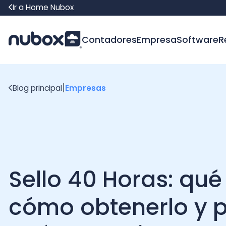
Ir a Home Nubox
Contadores
Empresa
Software
Recur
|
Blog principal
Empresas
Sello 40 Horas: qué es
cómo obtenerlo y po
qué le conviene a tu