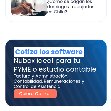
otiza los software
box ideal para tu
ME o estudio contable
tura y Admnistración,
tabilidad, Remuneraciones y
trol de Asistencia.
uiero Cotizar