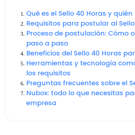
paso a paso
Beneficios del Sello 40 Horas para 
Herramientas y tecnología como re
los requisitos
Preguntas frecuentes sobre el Sello
Nubox: todo lo que necesitas para h
empresa
Qué es el Sello 40 Horas y quién puede o
El sello 40 horas es una certificación gratuita del Mini
Social de Chile, creada mediante la
Resolución Exent
Su propósito es reconocer públicamente a las empr
jornada laboral de 40 horas semanales o menos para