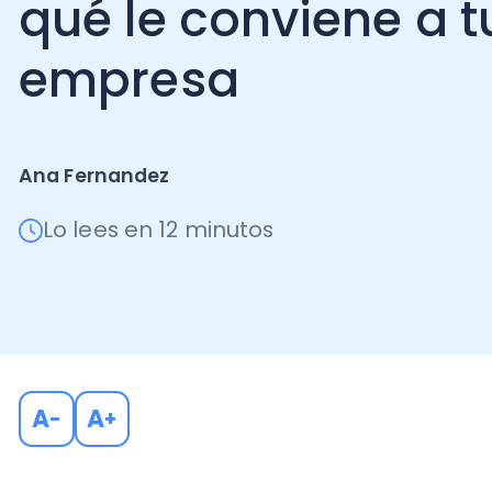
empresa
Ana Fernandez
Lo lees en 12 minutos
A
A
-
+
La reducción de la jornada laboral que entró en vige
conversación que muchas empresas todavía están 
bien con la ley y, al mismo tiempo, sacarle partido a 