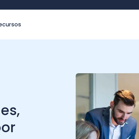
sos
,
r