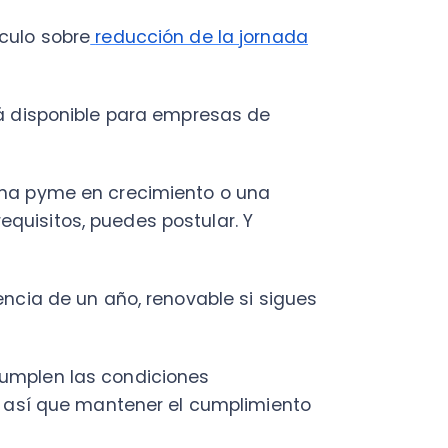
 de un año, renovable si sigues
en las condiciones
í que mantener el cumplimiento
en a esta certificación, puedes
es
.
s
n definidos con precisión. Antes
calma.