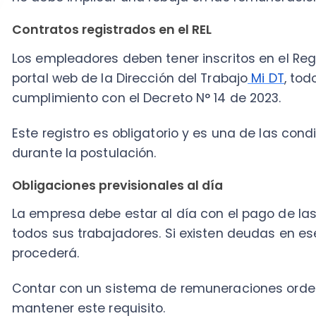
todos sus trabajadores. Si existen deudas en ese ámb
procederá.
Contar con un sistema de remuneraciones ordenado 
mantener este requisito.
Ausencia de condenas por vulneración de derecho
La empresa no puede haber sido condenada por vul
fundamentales, en los términos del párrafo 6° del Capítu
del Código del Trabajo.
Este criterio apunta a que la certificación sea entr
historial laboral limpio.
Llevar un buen control de asistencia laboral es una
demostrar el cumplimiento de estos requisitos.
Si no tienes claro cómo hacerlo, puedes revisar los
re