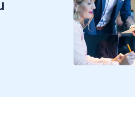
ncia en Chile abrió una
procesando: ¿cómo cumplir
ese cumplimiento? El sello 40