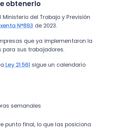
 21.561
sigue un calendario
 semanales
o final, lo que las posiciona
sobre
reducción de la jornada
sponible para empresas de
pyme en crecimiento o una
tos, puedes postular. Y