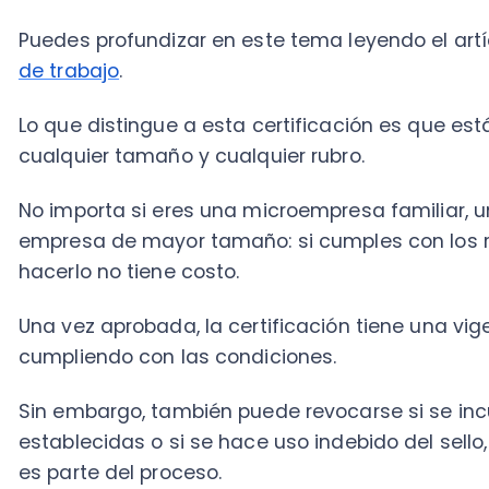
hacerlo no tiene costo.
Una vez aprobada, la certificación tiene una vigencia
cumpliendo con las condiciones.
Sin embargo, también puede revocarse si se incumpl
establecidas o si se hace uso indebido del sello, as
es parte del proceso.
Si aún tienes dudas sobre el marco legal que da orig
revisar este artículo sobre la
Ley de 40 horas laboral
Requisitos para postular al Sello 40 Hora
Los requisitos para postular a esta certificación está
de iniciar el proceso, conviene revisar cada uno con 
Jornada laboral de los trabajadores