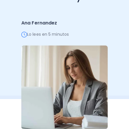
Administración Empresarial
Software Factura y Administración
Kits
Ana Fernandez
Ver todo
Ver Todo
Autores
Lo lees en 5 minutos