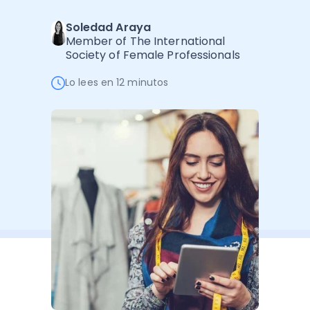
Administración Empresarial
Soledad Araya
Software Factura y Administración
Kits
Member of The International
Society of Female Professionals
Ver todo
Ver Todo
Autores
Lo lees en 12 minutos