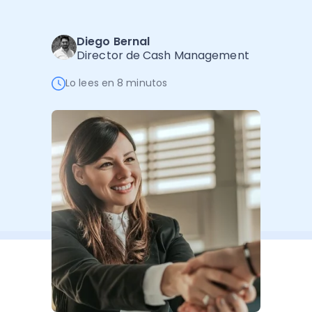
Software de Gestión
Cursos
Administración Empresarial
Software Factura y Administración
Kits
Diego Bernal
Director de Cash Management
Ver todo
Ver Todo
Autores
Lo lees en 8 minutos