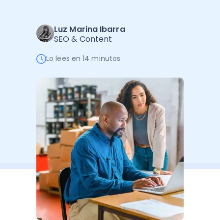
Administración Empresarial
Software Factura y Administración
Kits
Luz Marina Ibarra
SEO & Content
Ver todo
Ver Todo
Autores
Lo lees en 14 minutos