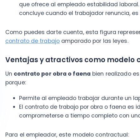
Permite al empleado trabajar durante un lapso d
El contrato de trabajo por obra o faena es ideal
comprometerse a tiempo completo con una emp
Para el empleador, este modelo contractual:
Garantiza que la tarea deberá realizarse.
Establece reglas claras bajo el amparo del marco 
Entre las desventajas,
tiene limitaciones en cuanto 
la
suspensión del contrato de trabajo
y el
tiempo de t
aspectos que pueden afectar al trabajador
. Por eso,
causales de término de obra y faena
.
Ahora que sabes la importancia del contrato de traba
necesario que consideres que siempre debes notifica
en Chile, y en los tiempos legales, que hiciste esta c