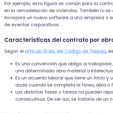
Según el
artículo 10 bis del Código de Trabajo
, este t
Es una convención que obliga al trabajador, frent
una determinada obra material o intelectual en
Es un acuerdo laboral que tiene un inicio y un tér
dada cuando se completa la tarea, obra o faena
Las distintas fases o tareas no pueden repartir
consecutivos. De ser así, se trataría de un contra
A través de un contrato de faena u obra, el emplead
calificado cuándo y cómo hacer trabajos específico
compromete a realizar la labor durante el tiempo p
concluida.
Particularidades de este tipo de contrat
La particularidad más destacada del
contrato por o
duración determinada, de manera que es posible estab