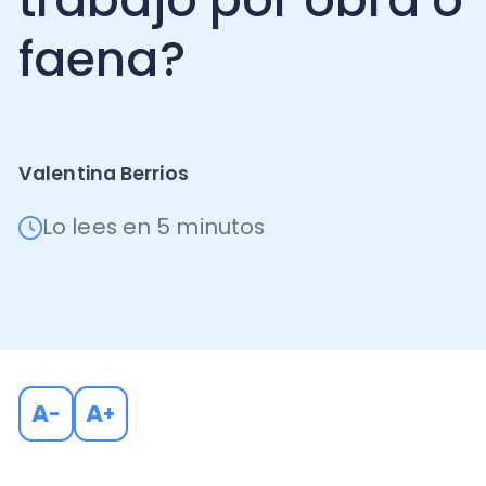
faena?
Valentina Berrios
Lo lees en 5 minutos
A
A
-
+