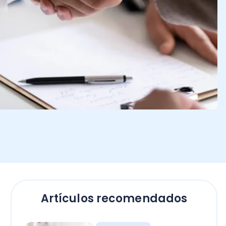
Artículos recomendados
Empresas
El secreto para calcular
horas extras en Chile: