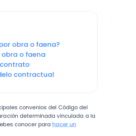
 obra o faena?
ra o faena
trato
 contractual
es convenios del Código del
ión determinada vinculada a la
s conocer para
hacer un
 empleado, es importante que
 obra o faena, cuáles son sus