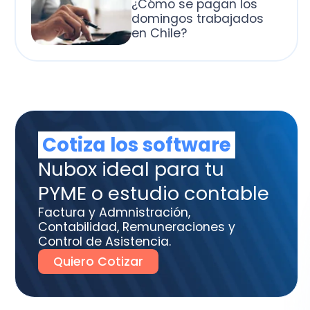
otiza los software
box ideal para tu
ME o estudio contable
tura y Admnistración,
tabilidad, Remuneraciones y
trol de Asistencia.
uiero Cotizar