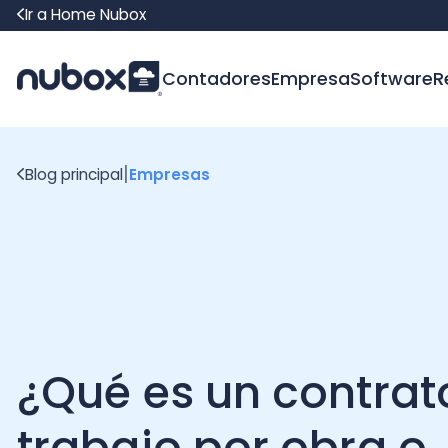
Ir a Home Nubox
Contadores
Empresa
Software
Recur
|
Blog principal
Empresas
¿Qué es un contrato 
trabajo por obra o