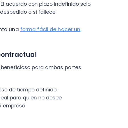
e tiempo definido.
 para quien no desee
resa.
jurídico chileno.
a algunas
indemnizaciones
tras
rabajo acumulado, entre otros
 es importante consultar las
jo de obra y faena, es
r a las autoridades del trabajo
ontratación.