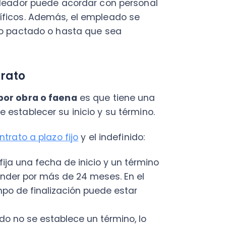
o a plazo fijo
y el indefinido:
una fecha de inicio y un término
 por más de 24 meses. En el
de finalización puede estar
 se establece un término, lo
uerdo con plazo indefinido solo
dido o si fallece.
una
forma fácil de hacer un
ractual
eficioso para ambas partes