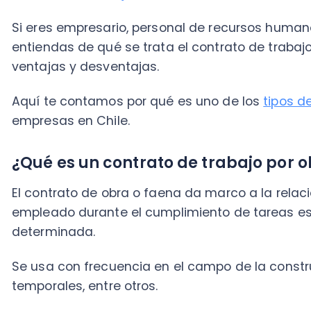
Aquí te contamos por qué es uno de los
tipos de con
empresas en Chile.
¿Qué es un contrato de trabajo por obra
El contrato de obra o faena da marco a la relación la
empleado durante el cumplimiento de tareas específ
determinada
.
Se usa con frecuencia en el campo de la construcción
temporales, entre otros.
Por ejemplo, esta figura es común para la contrataci
en la remodelación de viviendas. También lo es en el
incorpora un nuevo software a una empresa o en otr
de eventos corporativos.
Características del contrato por obra o 