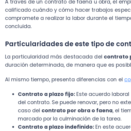
Al mismo tiempo, presenta diferencias con el
contrat
Contrato a plazo fijo
:
Este acuerdo laboral fija 
del contrato. Se puede renovar, pero no extender
caso del
contrato por obra o faena
, el tiempo 
marcado por la culminación de la tarea.
Contrato a plazo indefinido:
En este acuerdo no
que ofrece al empleado estabilidad laboral. El ac
concluye cuando el trabajador renuncia, es despe
Como puedes darte cuenta, esta figura representa 
contrato de trabajo
amparado por las leyes.
Ventajas y atractivos como modelo cont
Un
contrato por obra o faena
bien realizado es ben
porque: