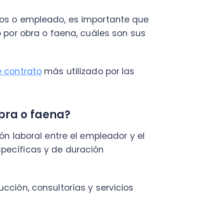
trato
más utilizado por las
C
 o faena?
Nu
PY
boral entre el empleador y el
icas y de duración
Fac
Con
Con
Q
, consultorías y servicios
ón del personal que trabajará
 sector tecnológico, cuando se
as áreas como la organización
faena