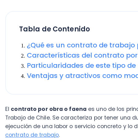
Tabla de Contenido
¿Qué es un contrato de trabajo por
Características del contrato por ob
Particularidades de este tipo de con
Ventajas y atractivos como modelo
El
contrato por obra o faena
es uno de los principal
Trabajo de Chile. Se caracteriza por tener una durac
ejecución de una labor o servicio concreto y lo debe
contrato de trabajo
.
Si eres empresario, personal de recursos humanos o
entiendas de qué se trata el contrato de trabajo por
ventajas y desventajas.