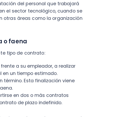
ipo de contrato:
e a su empleador, a realizar
 un tiempo estimado.
mino. Esta finalización viene
.
se en dos o más contratos
to de plazo indefinido.
or puede acordar con personal
s. Además, el empleado se
actado o hasta que sea
o
bra o faena
es que tiene una
lecer su inicio y su término.