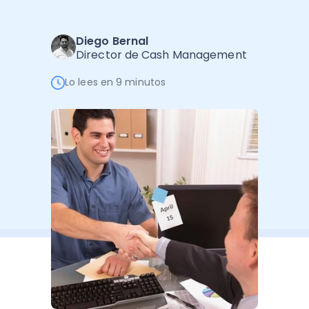
Software de Gestión
Cursos
Administración Empresarial
Software Factura y Administración
Kits
Diego Bernal
Director de Cash Management
Ver todo
Ver Todo
Autores
Lo lees en 9 minutos