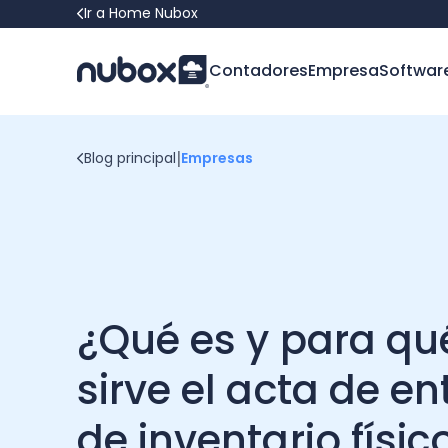
Ir a Home Nubox
Contadores
Empresa
Softwar
|
Blog principal
Empresas
¿Qué es y para qu
sirve el acta de e
de inventario físic