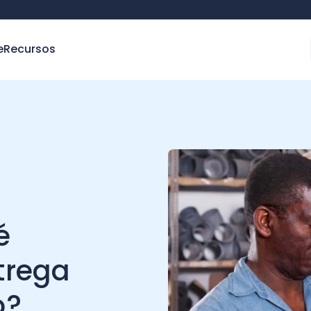
e
Recursos
é
ntrega
o?