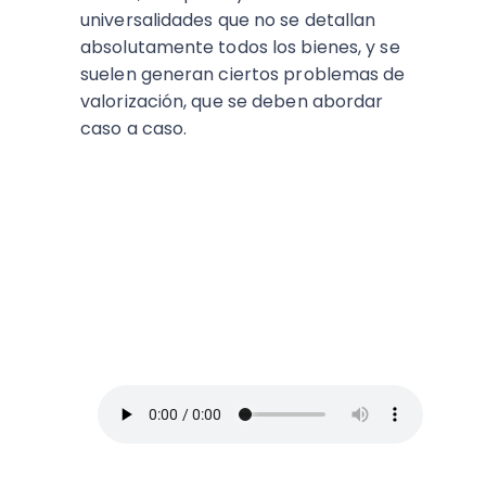
universalidades que no se detallan
absolutamente todos los bienes, y se
suelen generan ciertos problemas de
valorización, que se deben abordar
caso a caso.
ESCUCHA EL PODCAST:
Arriba Pymes
En este episodio, Blanca Vives nos ofrece
los mejores consejos para administrar un
negocio y no morir en el intento, así que
toma lápiz y papel.