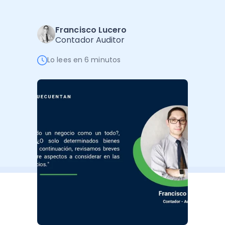
Software de Gestión
Cursos
Administración Empresarial
Software Factura y Administración
Kits
Francisco Lucero
Contador Auditor
Ver todo
Ver Todo
Autores
Lo lees en 6 minutos