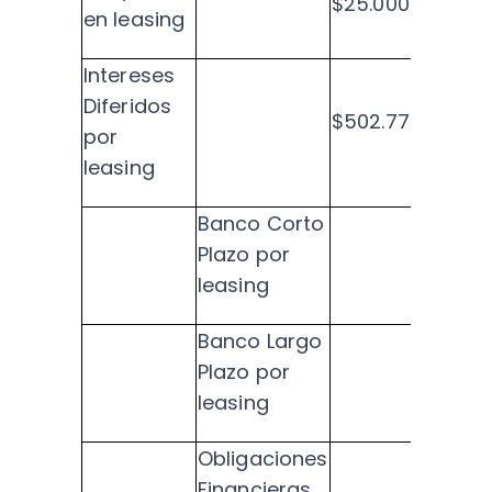
$25.000.000
en leasing
Intereses
Diferidos
$502.770
por
leasing
Banco Corto
Plazo por
$13.
leasing
Banco Largo
Plazo por
$11.
leasing
Obligaciones
Financieras
$50