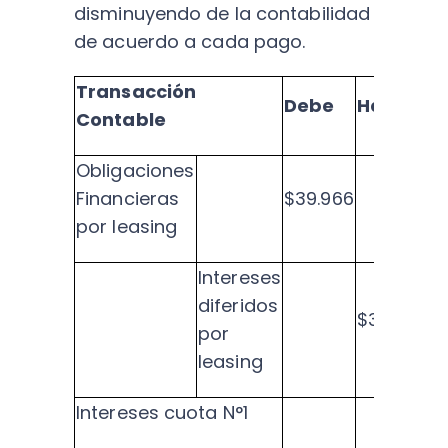
disminuyendo de la contabilidad
de acuerdo a cada pago.
Transacción
Debe
Haber
Contable
Obligaciones
Financieras
$39.966
por leasing
Intereses
diferidos
$39.966
por
leasing
Intereses cuota N°1