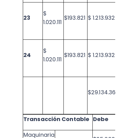
$
23
$193.821
$ 1.213.932
$3.3
1.020.111
$
24
$193.821
$ 1.213.932
$1.69
1.020.111
$29.134.365
$502
Transacción Contable
Debe
Ha
Maquinaria