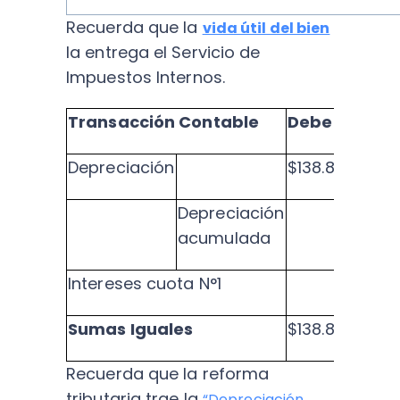
Recuerda que la
vida útil del bien
la entrega el Servicio de
Impuestos Internos.
Transacción Contable
Debe
Habe
Depreciación
$138.889
Depreciación
$138.
acumulada
Intereses cuota N°1
Sumas Iguales
$138.889
$138.
Recuerda que la reforma
tributaria trae la
“Depreciación