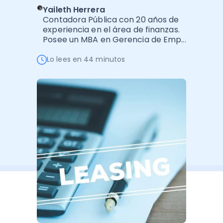
Software de Gestión
Cursos
Yaileth Herrera
Contadora Pública con 20 años de
Administración Empresarial
Software Factura y Administración
Kits
experiencia en el área de finanzas.
Posee un MBA en Gerencia de Emp...
Ver todo
Ver Todo
Autores
Lo lees en 44 minutos