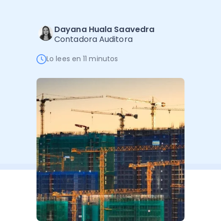
Software de Gestión
Cursos
Administración Empresarial
Software Factura y Administración
Kits
Dayana Huala Saavedra
Contadora Auditora
Ver todo
Ver Todo
Autores
Lo lees en 11 minutos