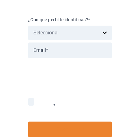
Suscríbete al blog
¿Con qué perfil te identificas?
*
Nos importa la protección de tus
datos. Lee nuestra Política de
privacidad.
Acepto recibir información de
Nubox.
*