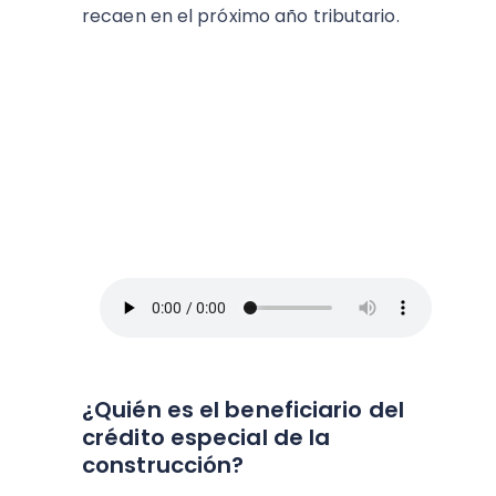
recaen en el próximo año tributario.
ESCUCHA EL PODCAST:
Arriba Pymes
En este episodio, Blanca Vives nos ofrece
los mejores consejos para administrar un
negocio y no morir en el intento, así que
toma lápiz y papel.
¿Quién es el beneficiario del
crédito especial de la
construcción?