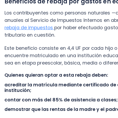
acreditar la matrícula mediante certificado de alum
institución;
contar con más del 85% de asistencia a clases;
demostrar que las rentas de la madre y el padre no 
Si cuentas con esas características, este beneficio
Beneficio rebaja de contribuciones a ad
El objetivo de este
beneficio tributario
es que los a
del 5% de sus ingresos en las contribuciones de su pr
es que el avalúo de la propiedad no haya excedido l
semestre de 2019.
Esta rebaja se puede aplicar a las
mujeres mayores 
de 65 años
que sean dueños de una propiedad con d
rentas anuales no superen al tramo exento del Impu