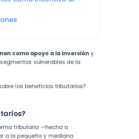
 como apoyo a la inversión
y
mentos vulnerables de la
C
a
os beneficios tributarios?
en
Cal
res
ios?
ráp
¡
tributaria —hecha a
la pequeña y mediana
 y la economía chilena.
azar el pago del IVA
por los
demás, si pagaron las
C
ite solicitar una devolución
Nu
ados en la Operación Renta, la
PY