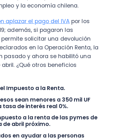
ado y ahora se habilitó una
Fac
 ¿Qué otros beneficios
Con
Con
Q
puesto a la Renta.
 sean menores a 350 mil UF
 de interés real 0%.
to a la renta de las pymes de
abril próximo.
 en ayudar a las personas
edes acceder a ellos? ¡Sigue