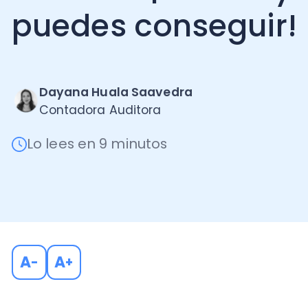
Dayana Huala Saavedra
Contadora Auditora
Lo lees en 9 minutos
A
A
-
+
La Operación Renta se realiza año a año para saber c
diferentes tipos de contribuyentes le corresponden al
beneficios tributarios
que ayudan a las empresas y p