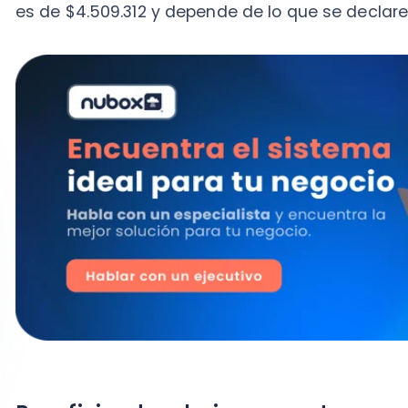
Beneficios de rebaja por gastos en educ
Los contribuyentes como personas naturales —a la ho
anuales al Servicio de Impuestos Internos en abril 
rebaja de impuestos
por haber efectuado gastos edu
tributario en cuestión.
Este beneficio consiste en 4,4 UF por cada hijo o hij
encuentre matriculado en una institución educativa r
sea en etapa preescolar, básica, media o diferencial.
Quienes quieran optar a esta rebaja deben: