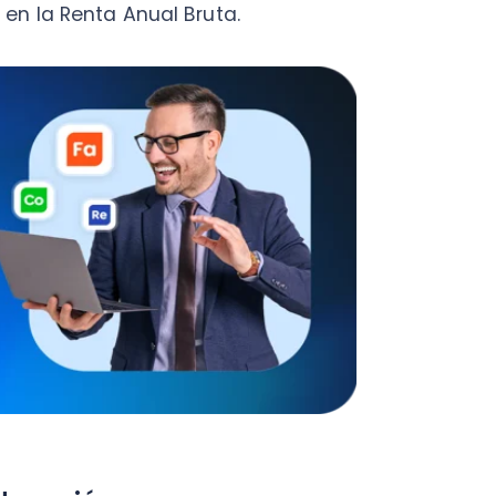
ación
ra de reportar sus ingresos
de 2020— podrán acceder a una
cacionales en el periodo
a menor de 25 años que se
econocida por el Estado, ya