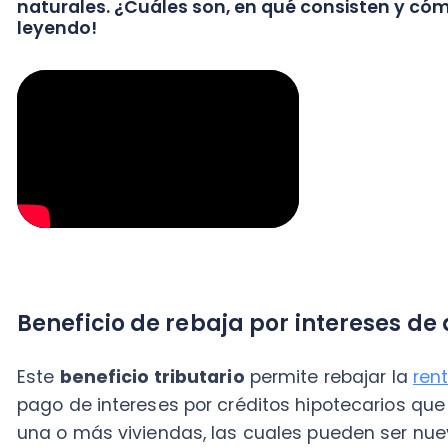
Beneficio de rebaja por intereses de div
Este
beneficio tributario
permite rebajar la
renta br
pago de intereses por créditos hipotecarios que se u
una o más viviendas, las cuales pueden ser nuevas o 
es de $4.509.312 y depende de lo que se declare en l