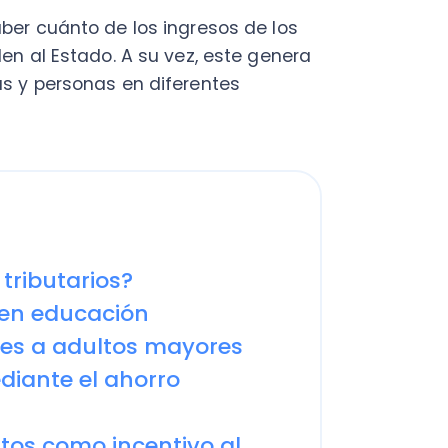
butarios?
 educación
 a adultos mayores
nte el ahorro
como incentivo al
s