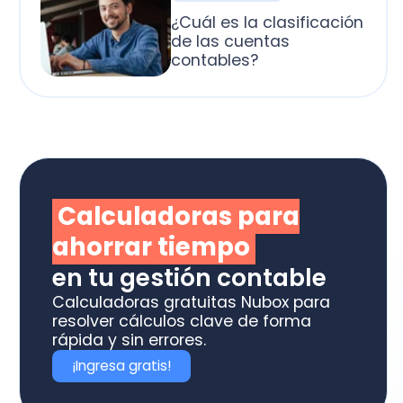
alculadoras para
horrar tiempo
 tu gestión contable
culadoras gratuitas Nubox para
olver cálculos clave de forma
ida y sin errores.
Ingresa gratis!
otiza los software
box ideal para tu
ME o estudio contable