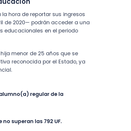
no(a) regular de la
superan las 792 UF.
 puede ayudarte mucho.
ultos mayores
dultos mayores no paguen más
opiedad. Uno de los requisitos
os $91.435.500 para el segundo
de 60 años y hombres mayores
estino habitacional y cuyas
esto Global Complementario,