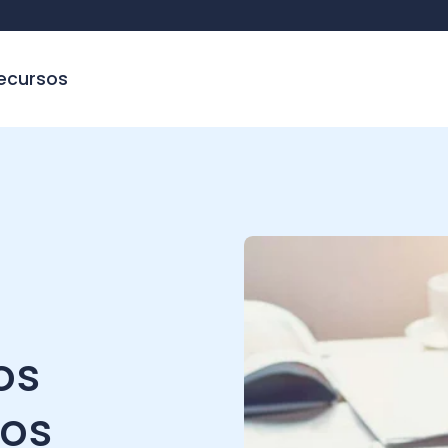
sos
C
s