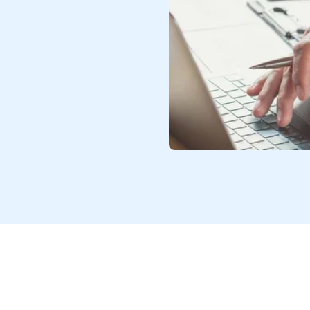
uánto de los ingresos de los
 Estado. A su vez, este genera
ersonas en diferentes