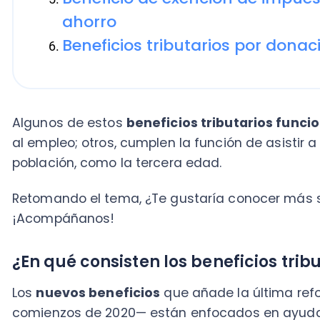
Algunos de estos
beneficios tributarios funcionan
al empleo; otros, cumplen la función de asistir a seg
población, como la tercera edad.
Retomando el tema, ¿Te gustaría conocer más sobre l
¡Acompáñanos!
¿En qué consisten los beneficios tributar
Los
nuevos beneficios
que añade la última reforma 
comienzos de 2020— están enfocados en ayudar a 
empresa, auxiliando a uno de los motores del empleo
Entre algunas de las medidas,
las PyMEs pudieron apl
meses de octubre, noviembre y diciembre de 2019; a
cotizaciones de sus empleados, la nueva ley les perm
anticipada de un porcentaje de los impuestos declar