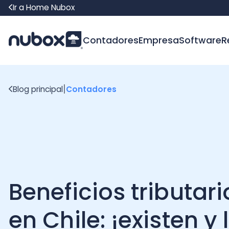
Ir a Home Nubox
Contadores
Empresa
Software
Recur
|
Blog principal
Contadores
Beneficios tributarios
en Chile: ¡existen y lo
puedes conseguir!