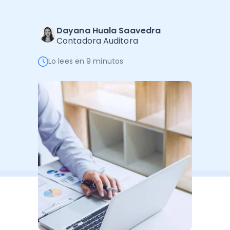
Administración Empresarial
Software Factura y Administración
Kits
Dayana Huala Saavedra
Contadora Auditora
Ver todo
Ver Todo
Autores
Lo lees en 9 minutos