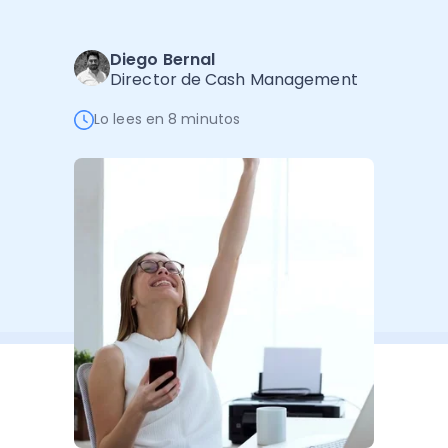
Software de Gestión
Cursos
Administración Empresarial
Software Factura y Administración
Kits
Diego Bernal
Director de Cash Management
Ver todo
Ver Todo
Autores
Lo lees en 8 minutos