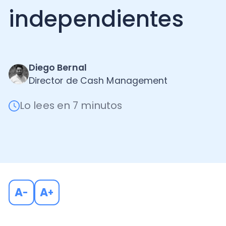
Diego Bernal
Director de Cash Management
Lo lees en 7 minutos
A
A
-
+
Hasta hace no mucho, solían contarse historias de é
dedicaban toda su vida a una sola empresa y lograb
la organización, como es el caso de Thomas Murph