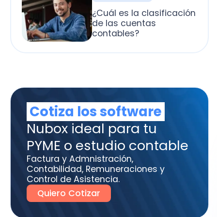
otiza los software
box ideal para tu
ME o estudio contable
tura y Admnistración,
tabilidad, Remuneraciones y
trol de Asistencia.
uiero Cotizar