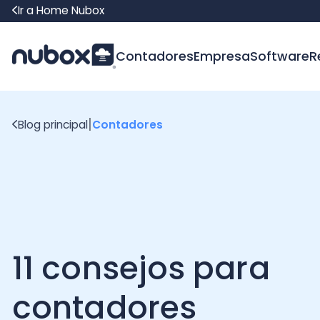
Ir a Home Nubox
Contadores
Empresa
Software
Recur
|
Blog principal
Contadores
11 consejos para
contadores
independientes