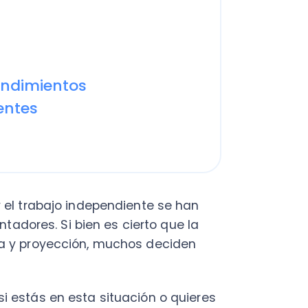
s
C
Nu
PY
rabajo independiente se han
res. Si bien es cierto que la
Fac
Con
proyección, muchos deciden
Con
Q
s en esta situación o quieres
le:
el éxito por cuenta propia
 que tomar. Los
contadores