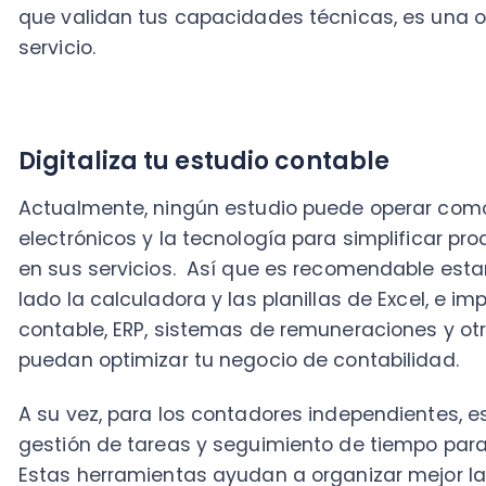
puedan optimizar tu negocio de contabilidad.
A su vez, para los contadores independientes, es vital
gestión de tareas y seguimiento de tiempo para optimi
Estas herramientas ayudan a organizar mejor las tarea
actividades y llevar un registro exacto del tiempo in
cliente.
Esto no solo mejora la productividad, sino también fa
horas trabajadas, asegurando una compensación justa
Automatiza tus procesos
La automatización en la contabilidad es crucial para 
precisión en el procesamiento de datos financieros.
Nubox, han revolucionado la contabilidad al automa
de transacciones, generación de estados financieros