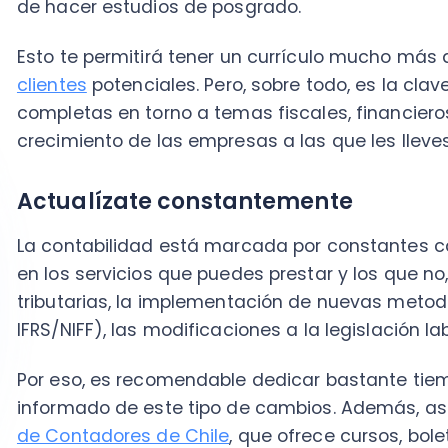
en los servicios que puedes prestar y los que no, com
tributarias, la implementación de nuevas metodologí
IFRS/NIFF), las modificaciones a la legislación laboral,
Por eso, es recomendable dedicar bastante tiempo a
informado de este tipo de cambios. Además, asocia
de Contadores de Chile
, que ofrece cursos, boletines
que validan tus capacidades técnicas, es una oportu
servicio.
Digitaliza tu estudio contable
Actualmente, ningún estudio puede operar como es de
electrónicos y la tecnología para simplificar proceso
en sus servicios. Así que es recomendable estar sie
lado la calculadora y las planillas de Excel, e implem
contable, ERP, sistemas de remuneraciones y otras h