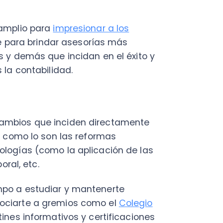
o lo son las reformas
as (como la aplicación de las
 etc.
 estudiar y mantenerte
rte a gremios como el
Colegio
 informativos y certificaciones
nidad para potenciar tu
bido si no utiliza los medios
s y ofrecer un valor agregado
mpre a la vanguardia; deja a un
enta el uso de software
erramientas digitales que