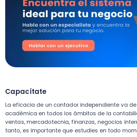
Capacítate
La eficacia de un contador independiente va de la 
académica en todos los ámbitos de la contabilidad
ventas, mercadotecnia, finanzas, negocios internacio
tanto, es importante que estudies en todo momento y
de hacer estudios de posgrado.
Esto te permitirá tener un currículo mucho más ampl
clientes
potenciales. Pero, sobre todo, es la clave pa
completas en torno a temas fiscales, financieros y d
crecimiento de las empresas a las que les lleves la c
Actualízate constantemente
La contabilidad está marcada por constantes cambi