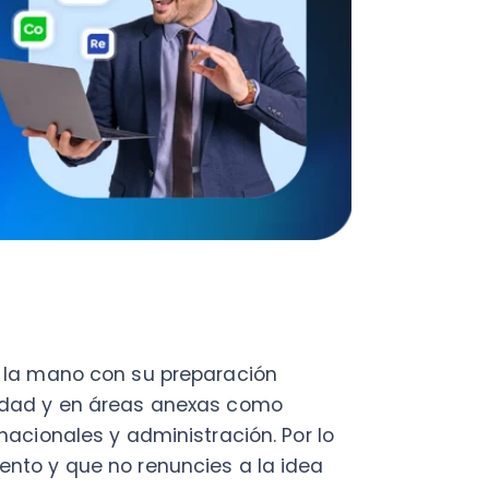
mano con su preparación
 y en áreas anexas como
nales y administración. Por lo
 que no renuncies a la idea
io para
impresionar a los
ra brindar asesorías más
emás que incidan en el éxito y
ontabilidad.
os que inciden directamente