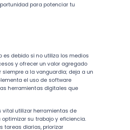
 utilizar herramientas de
zar su trabajo y eficiencia.
s diarias, priorizar
vertido en cada proyecto o
cilita la facturación basada en
 por el trabajo realizado.
mejorar la eficiencia y
 Programas como el que ofrece
tizar tareas como seguimiento
, y entrada de datos.