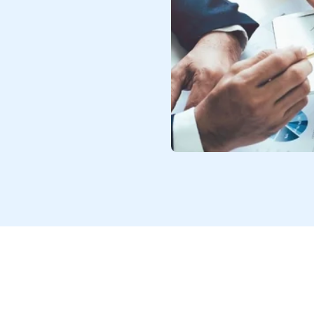
xito sobre trabajadores que
an alcanzar incluso la cima de
y que comenzó como contador