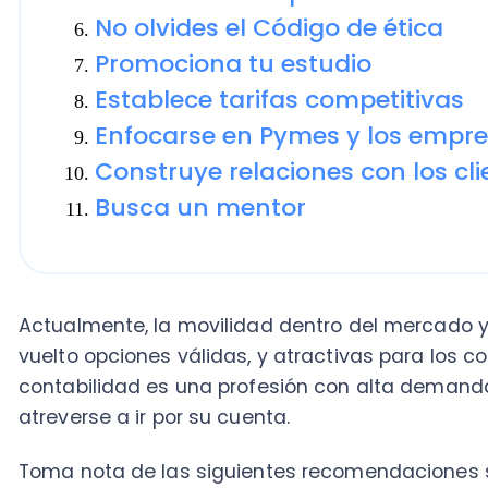
Construye relaciones con los cliente
Busca un mentor
Actualmente, la movilidad dentro del mercado y el t
vuelto opciones válidas, y atractivas para los contado
contabilidad es una profesión con alta demanda y 
atreverse a ir por su cuenta.
Toma nota de las siguientes recomendaciones si está
dar el gran salto para montar tu propia oficina contab
Ten paciencia
A menos que corras con mucha suerte, para alcanzar 
deberás recorrer un largo camino sin muchos atajos
independientes
con años de experiencia lo saben.