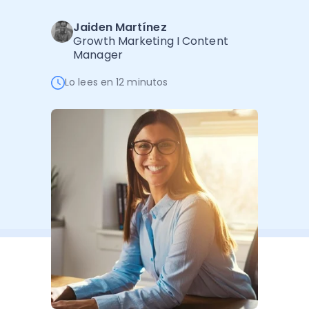
Software de Gestión
Cursos
Jaiden Martínez
Administración Empresarial
Software Factura y Administración
Kits
Growth Marketing I Content
Manager
Ver todo
Ver Todo
Autores
Lo lees en 12 minutos